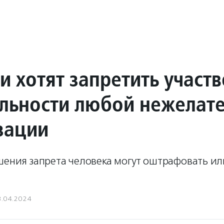
и хотят запретить участ
ельности любой нежелат
зации
шения запрета человека могут оштрафовать ил
3.04.2024