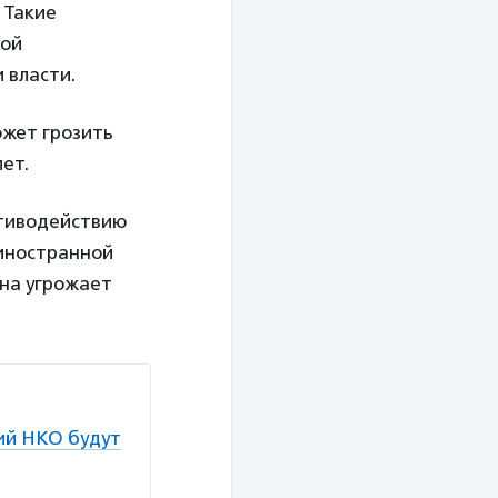
 Такие
бой
 власти.
ожет грозить
ет.
отиводействию
иностранной
она угрожает
ий НКО будут