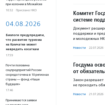
при колонии в Можайске
10:32
·
Прислано НКО
Комитет Гос
системе по
04.08.2026
Документ расширя
поддержки и пред
Биологи предупредили,
и молодежных НК
что развитие туризма
на Камчатке может
Новости
·
22.07.2026
навредить косаткам
17:59
Госдума осв
Почти половина
от обязатель
соцпредприятий России
сосредоточена в 10 регионах
страны — фонд «Наше
Закон разрешает
будущее»
не проходить обя
17:46
Новости
·
21.07.2026
Принимаются заявки
на конкурс эссе