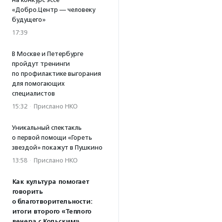
«Добро.Центр — человеку
будущего»
17:39
В Москве и Петербурге
пройдут тренинги
по профилактике выгорания
для помогающих
специалистов
15:32
·
Прислано НКО
Уникальный спектакль
о первой помощи «Гореть
звездой» покажут в Пушкино
13:58
·
Прислано НКО
Как культура помогает
говорить
о благотворительности:
итоги второго «Теплого
вечера с Кольским»