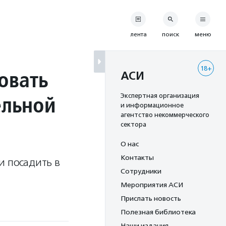
лента
поиск
меню
18+
вовать
АСИ
ельной
Экспертная организация
и информационное
агентство некоммерческого
сектора
О нас
Контакты
и посадить в
Сотрудники
Мероприятия АСИ
Прислать новость
Полезная библиотека
Наши издания