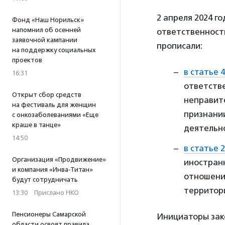
2 апреля 2024 г
Фонд «Наш Норильск»
напомнил об осенней
ответственность
заявочной кампании
прописали:
на поддержку социальных
проектов
в статье 
16:31
ответств
Открыт сбор средств
неправит
на фестиваль для женщин
признани
с онкозаболеваниями «Еще
краше в танце»
деятельн
14:50
в статье 
Организация «Продвижение»
иностран
и компания «Инва-Титан»
отношени
будут сотрудничать
территор
13:30
·
Прислано НКО
Пенсионеры Самарской
Инициаторы зак
области освоят правила