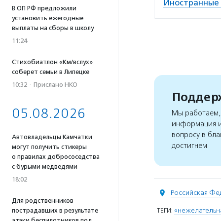
Иностранные 
В ОП РФ предложили
установить ежегодные
выплаты на сборы в школу
11:24
Стихобиатлон «Км/вслух»
соберет семьи в Липецке
10:32
·
Прислано НКО
Поддерж
05.08.2026
Мы работаем, 
информация и
вопросу в бла
Автовладельцы Камчатки
достигнем
могут получить стикеры
о правилах добрососедства
с бурыми медведями
18:02
Российская Фе
Для родственников
ТЕГИ:
«нежелательна
пострадавших в результате
атаки беспилотников под