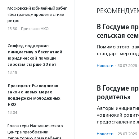
Московский юбилейный забег
РЕКОМЕНДУЕ
«Без границ» прошел в стиле
ретро
В Госдуме п
13:30
·
Прислано НКО
сельская сем
Совфед поддержал
Помимо этого, з
инициативу о бесплатной
стандарт мер под
юридической помощи
сиротам старше 23 лет
Новости
·
30.07.2026
13:19
В Госдуме п
Президент РФ подписал
закон о новых мерах
родитель»
поддержки молодежных
НКО
Авторы инициати
13:04
«одинокий родите
предоставление л
Волонтеры Наставнического
центра преобразили
Новости
·
23.07.2026
территорию дома ребенка