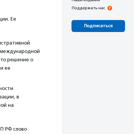
Поддержать нас
ции. Ее
Подписаться
истративной
и международной
ято решение о
и ее
ности
ации, в
ой на
П РФ слово