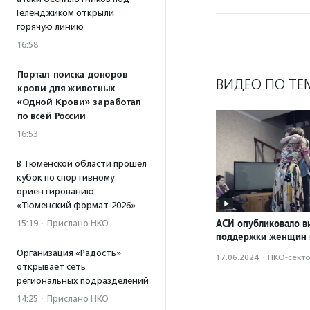
Геленджиком открыли
горячую линию
16:58
Портал поиска доноров
ВИДЕО ПО ТЕ
крови для животных
«Одной Крови» заработал
по всей России
16:53
В Тюменской области прошел
кубок по спортивному
ориентированию
«Тюменский формат-2026»
АСИ опубликовало в
15:19
·
Прислано НКО
поддержки женщин 
Организация «Радость»
17.06.2024
·
НКО-сект
открывает сеть
региональных подразделений
14:25
·
Прислано НКО