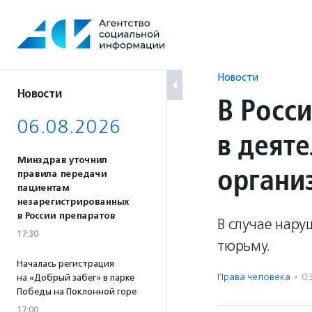
Перейти
к
содержанию
Новости
Новости
В Росси
06.08.2026
в деят
Минздрав уточнил
органи
правила передачи
пациентам
незарегистрированных
в России препаратов
В случае нару
17:30
тюрьму.
Началась регистрация
Права человека
·
0
на «Добрый забег» в парке
Победы на Поклонной горе
17:00