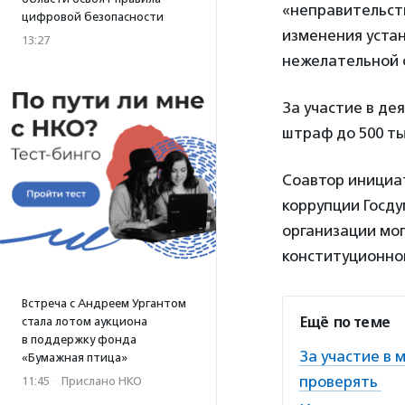
«неправительст
цифровой безопасности
изменения устан
13:27
нежелательной 
За участие в д
штраф до 500 ты
Соавтор инициа
коррупции Госд
организации мог
конституционно
Встреча с Андреем Ургантом
Ещё по теме
стала лотом аукциона
в поддержку фонда
За участие в
«Бумажная птица»
проверять
11:45
·
Прислано НКО