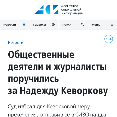
Перейти
к
содержанию
новости
сервисы
поиск
меню
18+
Новости
Общественные
деятели и журналисты
поручились
за Надежду Кеворкову
Суд избрал для Кеворковой меру
пресечения, отправив ее в СИЗО на два