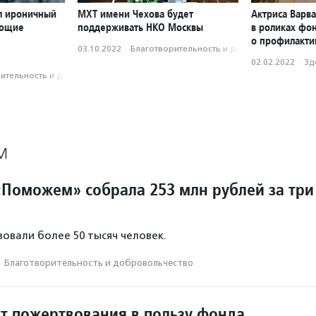
л ироничный
МХТ имени Чехова будет
Актриса Варв
ающие
поддерживать НКО Москвы
в роликах фо
о профилакти
03.10.2022
·
Благотвори­тель­ность и доброволь­чест­во
02.02.2022
·
Зд
­тель­ность и доброволь­чест­во
М
Поможем» собрала 253 млн рублей за три
овали более 50 тысяч человек.
·
Благотвори­тель­ность и доброволь­чест­во
ит пожертвования в пользу фонда