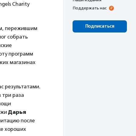
gels Charity
Поддержать нас
Подписаться
ям, пережившим
мог собрать
йские
боту программ
ских магазинах
ас результатами.
в три раза
омощи
дажи
Дарья
литацию после
же хороших