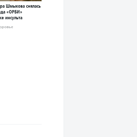
ара Шмыкова снялась
нда «ОРБИ»
ке инсульта
оровье