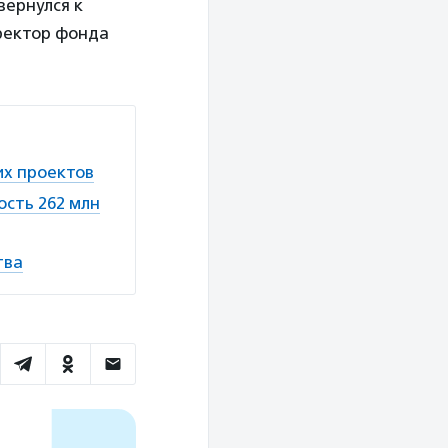
вернулся к
ректор фонда
их проектов
ость 262 млн
тва