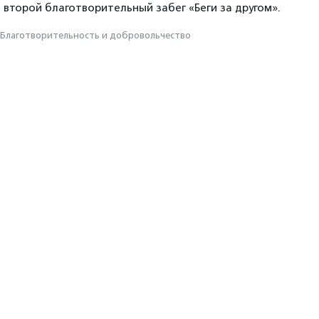
 второй благотворительный забег «Беги за другом».
Благотвори­тель­ность и доброволь­чест­во