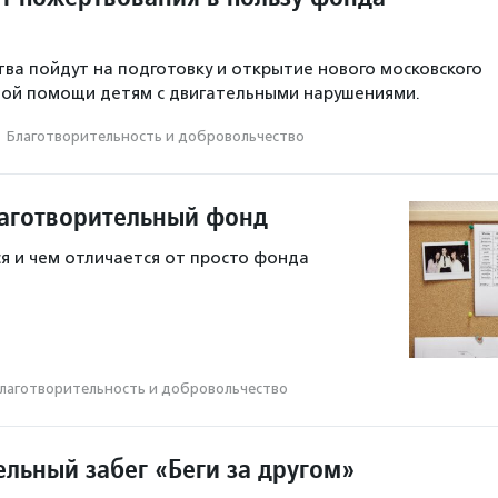
ва пойдут на подготовку и открытие нового московского
ной помощи детям с двигательными нарушениями.
·
Благотвори­тель­ность и доброволь­чест­во
лаготворительный фонд
я и чем отличается от просто фонда
лаготвори­тель­ность и доброволь­чест­во
ельный забег «Беги за другом»