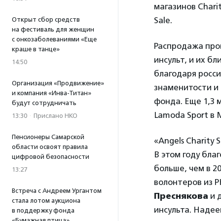
магазинов Chari
Sale.
Открыт сбор средств
на фестиваль для женщин
с онкозаболеваниями «Еще
Распродажа про
краше в танце»
инсульт, и их б
14:50
благодаря росс
Организация «Продвижение»
знаменитости и 
и компания «Инва-Титан»
фонда. Еще 1,3 
будут сотрудничать
Lamoda Sport в 
13:30
·
Прислано НКО
Пенсионеры Самарской
«Angels Charity 
области освоят правила
В этом году бла
цифровой безопасности
больше, чем в 2
13:27
волонтеров из Р
Встреча с Андреем Ургантом
Преснякова
и 
стала лотом аукциона
инсульта. Надее
в поддержку фонда
«Бумажная птица»