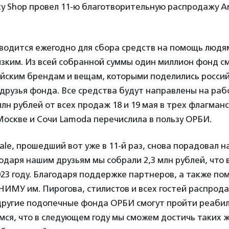
ty Shop провел 11-ю благотворительную распродажу An
водится ежегодно для сбора средств на помощь люд
лизким. Из всей собранной суммы один миллион фонд с
ийским брендам и вещам, которыми поделились росси
друзья фонда. Все средства будут направлены на ра
млн рублей от всех продаж 18 и 19 мая в трех флагман
Москве и Сочи Lamoda перечислила в пользу ОРБИ.
Sale, прошедший вот уже в 11-й раз, снова порадовал н
годаря нашим друзьям мы собрали 2,3 млн рублей, что 
023 году. Благодаря поддержке партнеров, а также п
НИМУ им. Пирогова, стилистов и всех гостей распро
другие подопечные фонда ОРБИ смогут пройти реаби
мся, что в следующем году мы сможем достичь таких 