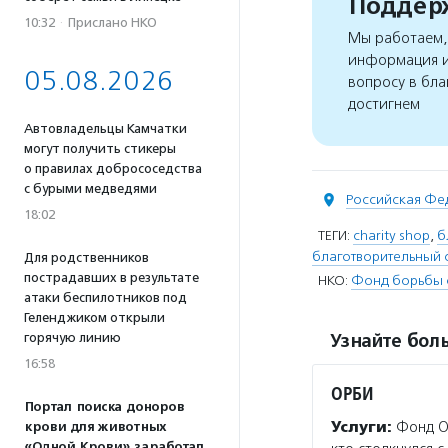
Поддерж
10:32
·
Прислано НКО
Мы работаем, 
информация и
05.08.2026
вопросу в бла
достигнем
Автовладельцы Камчатки
могут получить стикеры
о правилах добрососедства
с бурыми медведями
Российская Фе
18:02
ТЕГИ:
charity shop
,
б
благотворительный 
Для родственников
пострадавших в результате
НКО:
Фонд борьбы 
атаки беспилотников под
Геленджиком открыли
горячую линию
Узнайте боль
16:58
ОРБИ
Портал поиска доноров
Услуги:
Фонд О
крови для животных
«Одной Крови» заработал