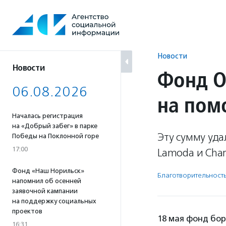
Перейти
к
содержанию
Новости
Новости
Фонд О
06.08.2026
на пом
Началась регистрация
на «Добрый забег» в парке
Эту сумму уда
Победы на Поклонной горе
17:00
Lamoda и Chari
Фонд «Наш Норильск»
Благотвори­тель­ност
напомнил об осенней
заявочной кампании
на поддержку социальных
проектов
18 мая фонд бор
16:31