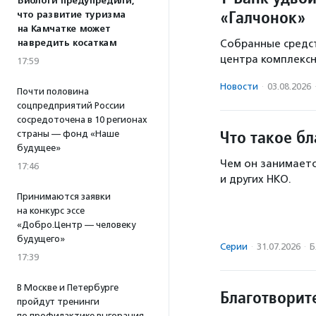
Биологи предупредили,
«Галчонок»
что развитие туризма
на Камчатке может
навредить косаткам
Собранные средст
центра комплекс
17:59
Новости
·
03.08.2026
Почти половина
соцпредприятий России
сосредоточена в 10 регионах
Что такое б
страны — фонд «Наше
будущее»
Чем он занимаетс
17:46
и других НКО.
Принимаются заявки
на конкурс эссе
«Добро.Центр — человеку
будущего»
Серии
·
31.07.2026
·
Б
17:39
В Москве и Петербурге
Благотворит
пройдут тренинги
по профилактике выгорания