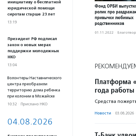
инициативу о бесплатной
Фонд ОРБИ выпусти
юридической помощи
ролик про раздраж
сиротам старше 23 лет
привычки любимых
13:19
родственников
01.11.2022
·
Благотвори
Президент РФ подписал
закон о новых мерах
поддержки молодежных
НКО
РЕКОМЕНДУЕ
13:04
Волонтеры Наставнического
Платформа «
центра преобразили
года работы
территорию дома ребенка
при колонии в Можайске
Средства пожертв
10:32
·
Прислано НКО
Новости
·
03.08.2026
04.08.2026
Т-Банк удво