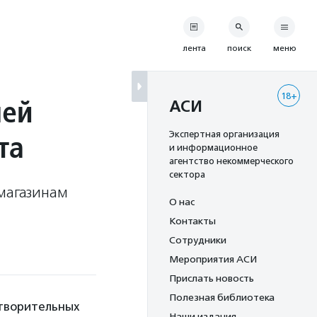
лента
поиск
меню
18+
лей
АСИ
та
Экспертная организация
и информационное
агентство некоммерческого
сектора
 магазинам
О нас
Контакты
Сотрудники
Мероприятия АСИ
Прислать новость
Полезная библиотека
отворительных
Наши издания