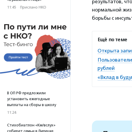
результатов, чт
11:45
·
Прислано НКО
нормальной жиз
борьбы с инсул
Ещё по теме
Открыта запи
Пользователи 
рублей
«Вклад в буд
В ОП РФ предложили
установить ежегодные
выплаты на сборы в школу
11:24
Стихобиатлон «Км/вслух»
соберет семьи в Липецке