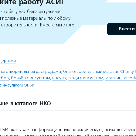
ите работу АСИ!
чтобы у вас была актуальная
 полезные материалы по любому
готворительности. Вместе мы этого
Внести
дерация
лаготворительная распродажа
,
благотворительный магазин Charity 
сбор
,
борьба с инсультом
,
инсульт
,
люди с инсультом
,
магазин Lamod
с инсультом ОРБИ
ше в каталоге НКО
РБИ оказывает информационную, юридическую, психологическ