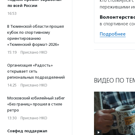
кто столкнулся 
по всей России
пережившими инс
16:53
Волонтерств
в спортивное со
В Тюменской области прошел
кубок по спортивному
Подробнее
ориентированию
«Тюменский формат-2026»
15:19
·
Прислано НКО
Организация «Радость»
открывает сеть
региональных подразделений
ВИДЕО ПО ТЕ
14:25
·
Прислано НКО
Московский юбилейный забег
«Без границ» прошел в стиле
ретро
13:30
·
Прислано НКО
Совфед поддержал