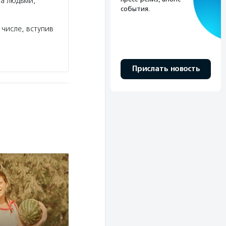
за людьми,
события.
числе, вступив
Прислать новость