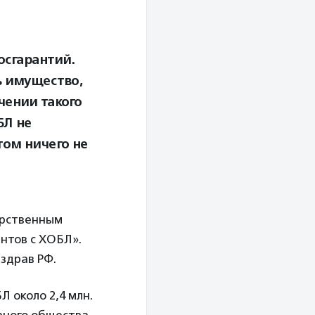
осгарантий.
ь имущество,
чении такого
БЛ не
том ничего не
арственным
нтов с ХОБЛ».
здрав РФ.
Л около 2,4 млн.