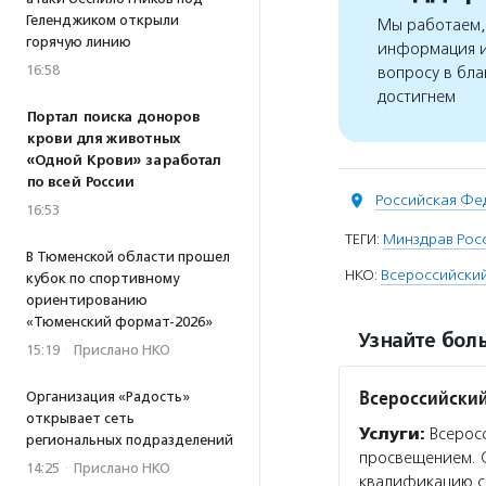
Геленджиком открыли
Мы работаем, 
горячую линию
информация и
16:58
вопросу в бла
достигнем
Портал поиска доноров
крови для животных
«Одной Крови» заработал
по всей России
Российская Фе
16:53
ТЕГИ:
Минздрав Рос
В Тюменской области прошел
НКО:
Всероссийски
кубок по спортивному
ориентированию
«Тюменский формат-2026»
Узнайте боль
15:19
·
Прислано НКО
Всероссийский
Организация «Радость»
открывает сеть
Услуги:
Всеросс
региональных подразделений
просвещением. С
14:25
·
Прислано НКО
квалификацию с