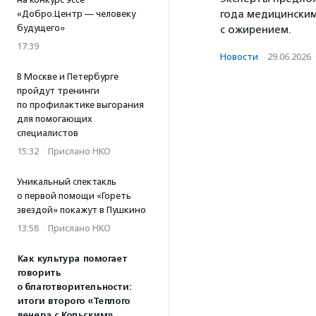
года медицински
«Добро.Центр — человеку
будущего»
с ожирением.
17:39
Новости
·
29.06.2026
В Москве и Петербурге
пройдут тренинги
по профилактике выгорания
для помогающих
специалистов
15:32
·
Прислано НКО
Уникальный спектакль
о первой помощи «Гореть
звездой» покажут в Пушкино
13:58
·
Прислано НКО
Как культура помогает
говорить
о благотворительности:
итоги второго «Теплого
вечера с Кольским»