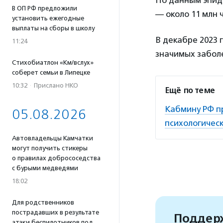
По данным эпид
В ОП РФ предложили
— около 11 млн 
установить ежегодные
выплаты на сборы в школу
В декабре 2023 
11:24
значимых забол
Стихобиатлон «Км/вслух»
соберет семьи в Липецке
10:32
·
Прислано НКО
Ещё по теме
Кабмину РФ п
05.08.2026
психологичес
Автовладельцы Камчатки
могут получить стикеры
о правилах добрососедства
с бурыми медведями
18:02
Для родственников
пострадавших в результате
Поддерж
атаки беспилотников под