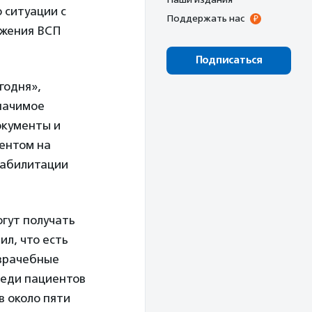
 ситуации с
Поддержать нас
ожения ВСП
Подписаться
годня»,
начимое
окументы и
центом на
еабилитации
огут получать
л, что есть
 врачебные
реди пациентов
в около пяти