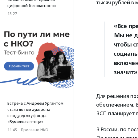
тысяч рублей в 
цифровой безопасности
13:27
«Все пр
Мы не д
чтобы с
социаль
включен
значит»
Для решения пр
Встреча с Андреем Ургантом
обеспечением, 
стала лотом аукциона
ВСП планирует 
в поддержку фонда
«Бумажная птица»
В России, по п
11:45
·
Прислано НКО