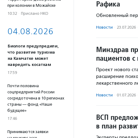
Рафика
при колонии в Можайске
10:32
·
Прислано НКО
Обновленный пере
Новости
·
23.07.2026
04.08.2026
Биологи предупредили,
Минздрав пр
что развитие туризма
пациентов с
на Камчатке может
навредить косаткам
Проект нового ст
17:59
расширение псих
лекарственного л
Почти половина
соцпредприятий России
Новости
·
01.07.2026
сосредоточена в 10 регионах
страны — фонд «Наше
будущее»
ВСП предлож
17:46
в план разв
Принимаются заявки
Эксперты предлож
на конкурс эссе