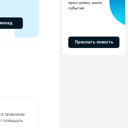
пресс-релиз, анонс
события.
 вклад
Прислать новость
тся правовым
ет повышать