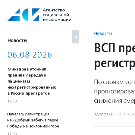
Перейти
к
содержанию
Новости
Новости
ВСП пр
06.08.2026
регист
Минздрав уточнил
правила передачи
По словам со
пациентам
незарегистрированных
прогнозирова
в России препаратов
снижения смер
17:30
Здоровье
·
06.06.2
Началась регистрация
на «Добрый забег» в парке
Победы на Поклонной горе
17:00