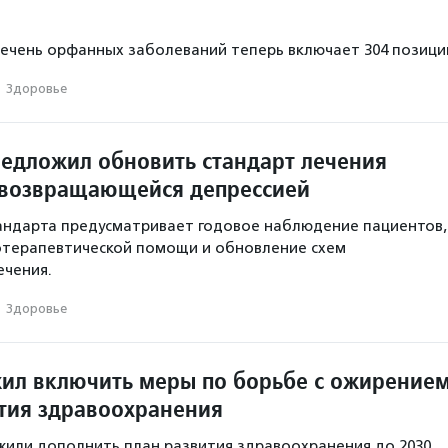
чень орфанных заболеваний теперь включает 304 позици
·
Здоровье
едложил обновить стандарт лечения
 возвращающейся депрессией
андарта предусматривает годовое наблюдение пациентов,
отерапевтической помощи и обновление схем
ечения.
·
Здоровье
ил включить меры по борьбе с ожирение
ития здравоохранения
или дополнить план развития здравоохранения до 2030