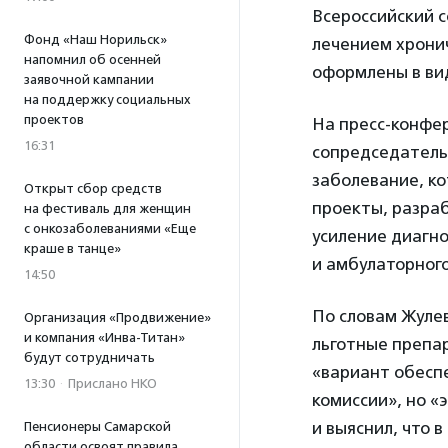
Всероссийский 
Фонд «Наш Норильск»
лечением хрони
напомнил об осенней
оформлены в ви
заявочной кампании
на поддержку социальных
проектов
На пресс-конфе
16:31
сопредседател
заболевание, к
Открыт сбор средств
проекты, разраб
на фестиваль для женщин
с онкозаболеваниями «Еще
усиление диагн
краше в танце»
и амбулаторног
14:50
По словам Жулев
Организация «Продвижение»
и компания «Инва-Титан»
льготные препа
будут сотрудничать
«вариант обесп
13:30
·
Прислано НКО
комиссии», но «
и выяснил, что 
Пенсионеры Самарской
области освоят правила