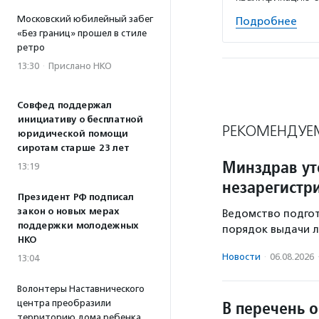
Московский юбилейный забег
Подробнее
«Без границ» прошел в стиле
ретро
13:30
·
Прислано НКО
Совфед поддержал
инициативу о бесплатной
РЕКОМЕНДУЕ
юридической помощи
сиротам старше 23 лет
Минздрав ут
13:19
незарегистр
Президент РФ подписал
закон о новых мерах
Ведомство подгот
поддержки молодежных
порядок выдачи л
НКО
Новости
·
06.08.2026
13:04
Волонтеры Наставнического
В перечень 
центра преобразили
территорию дома ребенка