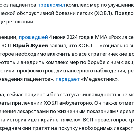
союз пациентов
предложил
комплекс мер по улучшению
ческой обструктивной болезни легких (ХОБЛ). Предл
де резолюции.
ренции,
прошедшей
4 июня 2024 года в МИА «Россия се
ь ВСП
Юрий Жулев
заявил, что ХОБЛ — «социально з
оторое необходимо включить во все стратегические д
отать и внедрить комплекс мер по борьбе с ним с ак
остики, профосмотров, диспансерного наблюдения, р
о ведения пациентов»,
передает
«Медвестник».
а, сейчас пациенты без статуса «инвалидность» не м
раты при лечении ХОБЛ амбулаторно. Он также отмети
ечения лекарствами по жизненным показаниям через
эта история идет крайне тяжело». ВСП провел опрос с
в среднем они тратят на покупку необходимых лекарст