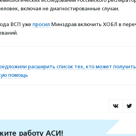
емиологических исследований Российского респирато
человек, включая не диагностированные случаи.
года ВСП уже
просил
Минздрав включить ХОБЛ в пере
еваний.
редложили расширить список тех, кто может получит
кую помощь
ите работу АСИ!