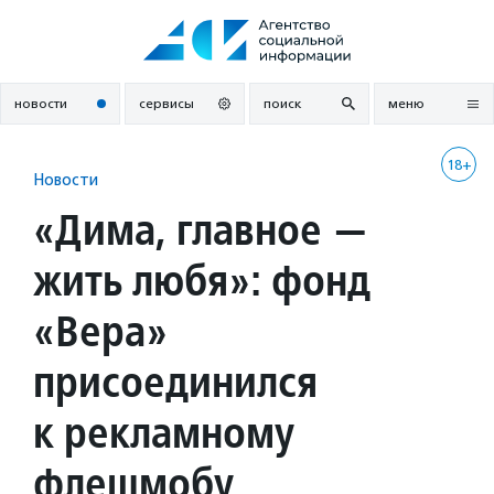
Перейти
к
содержанию
новости
сервисы
поиск
меню
18+
Новости
«Дима, главное —
жить любя»: фонд
«Вера»
присоединился
к рекламному
флешмобу