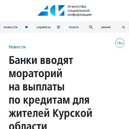
Перейти
к
содержанию
новости
сервисы
поиск
меню
18+
Новости
Банки вводят
мораторий
на выплаты
по кредитам для
жителей Курской
области