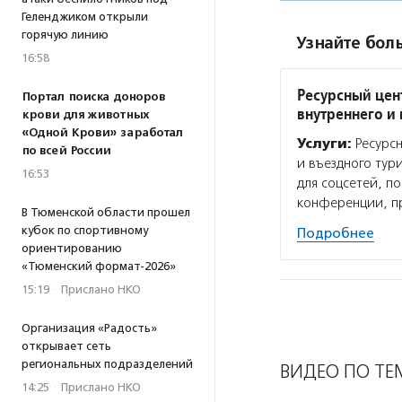
Геленджиком открыли
горячую линию
Узнайте боль
16:58
Ресурсный цен
Портал поиска доноров
внутреннего и
крови для животных
«Одной Крови» заработал
Услуги:
Ресурсн
по всей России
и въездного тур
16:53
для соцсетей, п
конференции, п
В Тюменской области прошел
кубок по спортивному
Подробнее
ориентированию
«Тюменский формат-2026»
15:19
·
Прислано НКО
Организация «Радость»
открывает сеть
региональных подразделений
ВИДЕО ПО ТЕ
14:25
·
Прислано НКО