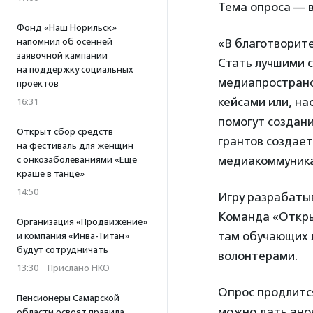
Тема опроса — 
Фонд «Наш Норильск»
напомнил об осенней
«В благотворите
заявочной кампании
Стать лучшими 
на поддержку социальных
медиапространс
проектов
кейсами или, н
16:31
помогут создан
Открыт сбор средств
грантов создае
на фестиваль для женщин
медиакоммуника
с онкозаболеваниями «Еще
краше в танце»
14:50
Игру разрабаты
Команда «Откры
Организация «Продвижение»
там обучающих 
и компания «Инва-Титан»
будут сотрудничать
волонтерами.
13:30
·
Прислано НКО
Опрос продлится
Пенсионеры Самарской
можно дать ано
области освоят правила