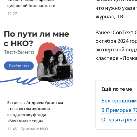
цифровой безопасности
что нужно указа
13:27
журнал, ТВ.
Ранее iConText 
октября 2024 го
экспертной подд
кластере «Ломо
Ещё по теме
Белгородским
Встреча с Андреем Ургантом
стала лотом аукциона
В Приморье 7
в поддержку фонда
Открыта реги
«Бумажная птица»
11:45
·
Прислано НКО