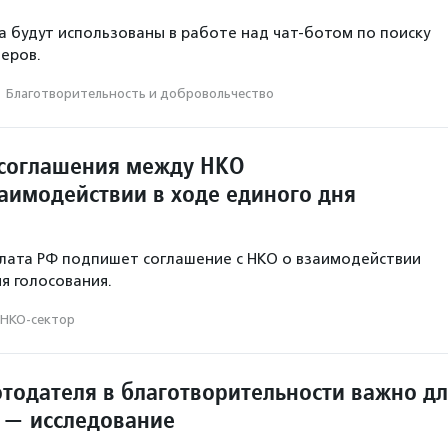
а будут использованы в работе над чат-ботом по поиску
еров.
·
Благотвори­тель­ность и доброволь­чест­во
соглашения между НКО
заимодействии в ходе единого дня
лата РФ подпишет соглашение с НКО о взаимодействии
я голосования.
НКО-сектор
отодателя в благотворительности важно д
 — исследование