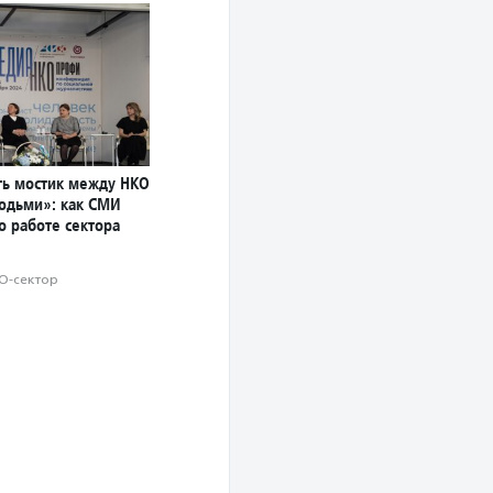
ь мостик между НКО
юдьми»: как СМИ
о работе сектора
О-сектор