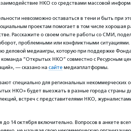
взаимодействие НКО со средствами массовой информ
льности невозможно оставаться в тени и быть при э
социальным проектам помогает в том числе хорошая р
тве. Расскажите о своем опыте работы со СМИ, поде
аоборот, проблемными или конфликтными ситуациями.
ию деловой медиаигры, которую при поддержке Фонд
т команда ”Открытых НКО” совместно с Ресурсным це
ций», — сказано на
сайте
медиаплатформы.
вают специально для региональных некоммерческих о
тых НКО» будет выезжать в разные города страны д
лекций, встреч с представителями НКО, журналистам
 до 14 октября включительно. Вопросов в анкете всег
нимно, не называя свою некоммерческую организацию 