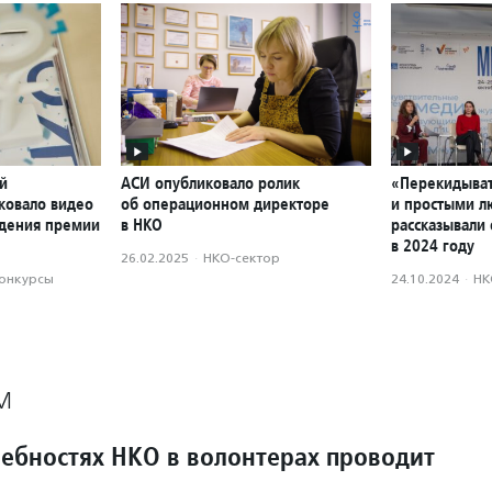
й
АСИ опубликовало ролик
«Перекидыват
ковало видео
об операционном директоре
и простыми л
ждения премии
в НКО
рассказывали 
в 2024 году
26.02.2025
·
НКО-сектор
конкурсы
24.10.2024
·
НК
М
ребностях НКО в волонтерах проводит