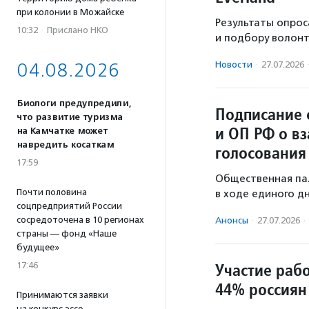
при колонии в Можайске
Результаты опрос
10:32
·
Прислано НКО
и подбору волонт
04.08.2026
Новости
·
27.07.2026
Биологи предупредили,
Подписание 
что развитие туризма
и ОП РФ о в
на Камчатке может
навредить косаткам
голосования
17:59
Общественная па
Почти половина
в ходе единого дн
соцпредприятий России
сосредоточена в 10 регионах
Анонсы
·
27.07.2026
·
страны — фонд «Наше
будущее»
Участие раб
17:46
44% россиян
Принимаются заявки
на конкурс эссе