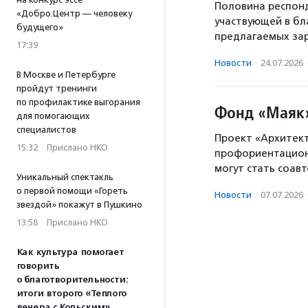
Половина респонд
«Добро.Центр — человеку
участвующей в бл
будущего»
предлагаемых зар
17:39
Новости
·
24.07.2026
В Москве и Петербурге
пройдут тренинги
по профилактике выгорания
Фонд «Маяк»
для помогающих
специалистов
Проект «Архитек
15:32
·
Прислано НКО
профориентацион
могут стать соав
Уникальный спектакль
о первой помощи «Гореть
Новости
·
07.07.2026
звездой» покажут в Пушкино
13:58
·
Прислано НКО
Как культура помогает
говорить
о благотворительности:
итоги второго «Теплого
вечера с Кольским»