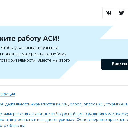
ите работу АСИ!
чтобы у вас была актуальная
 полезные материалы по любому
готворительности. Вместе мы этого
Внести
дерация
ие
,
деятельность журналистов и СМИ
,
опрос
,
опрос НКО
,
открытые Н
коммерческая организация «Ресурсный центр развития медиакомм
ога, внутреннего и въездного туризма»
,
Фонд-оператор президентс
ого общества