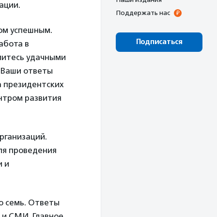
ации.
Поддержать нас
том успешным.
Подписаться
абота в
литесь удачными
 Ваши ответы
а президентских
нтром развития
рганизаций.
ля проведения
и и
о семь. Ответы
и СМИ. Главное,