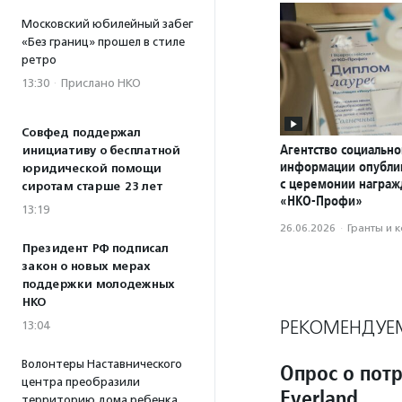
Московский юбилейный забег
«Без границ» прошел в стиле
ретро
13:30
·
Прислано НКО
Совфед поддержал
Агентство социально
инициативу о бесплатной
информации опубли
юридической помощи
с церемонии награ
сиротам старше 23 лет
«НКО-Профи»
13:19
26.06.2026
·
Гранты и 
Президент РФ подписал
закон о новых мерах
поддержки молодежных
НКО
РЕКОМЕНДУЕ
13:04
Волонтеры Наставнического
Опрос о пот
центра преобразили
Everland
территорию дома ребенка