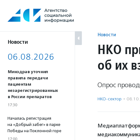
Перейти
к
содержанию
Новости
Новости
НКО пр
06.08.2026
об их 
Минздрав уточнил
правила передачи
Опрос провод
пациентам
незарегистрированных
в России препаратов
НКО-сектор
·
08.10
17:30
Началась регистрация
на «Добрый забег» в парке
Медиаплатформа
Победы на Поклонной горе
медиакоммуник
17:00