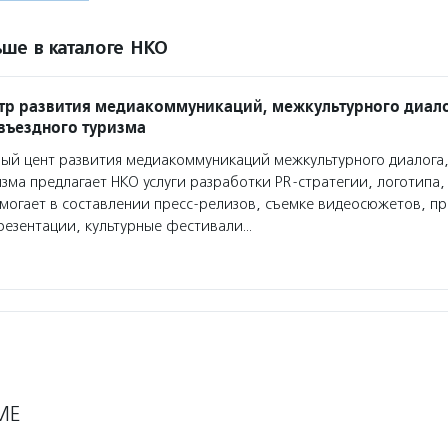
ше в каталоге НКО
тр развития медиакоммуникаций, межкультурного диало
 въездного туризма
ый цент развития медиакоммуникаций межкультурного диалога,
изма предлагает НКО услуги разработки PR-стратегии, логотипа,
омогает в составлении пресс-релизов, съемке видеосюжетов, п
резентации, культурные фестивали…
МЕ