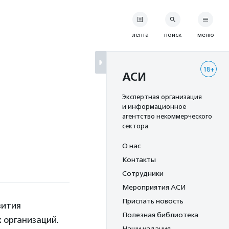
лента
поиск
меню
18+
АСИ
Экспертная организация
и информационное
агентство некоммерческого
сектора
О нас
Контакты
Сотрудники
Мероприятия АСИ
Прислать новость
вития
Полезная библиотека
 организаций.
Наши издания