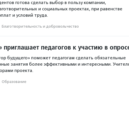
ентов готова сделать выбор в пользу компании,
аготворительных и социальных проектах, при равенстве
плат и условий труда.
·
Благотвори­тель­ность и доброволь­чест­во
 приглашает педагогов к участию в опрос
тор будущего» поможет педагогам сделать обязательные
ные занятия более эффективными и интересными. Учител
торами проекта.
·
Образование