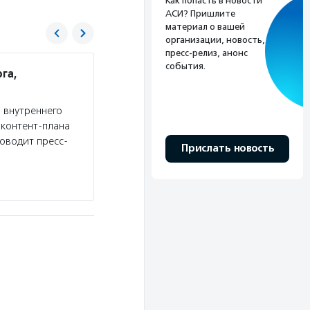
Как попасть в новости
АСИ? Пришлите
материал о вашей
организации, новость,
пресс-релиз, анонс
события.
га,
Фонд президентских грантов
Услуги:
Фонд президентских грантов проводи
 внутреннего
регионов (в целях софинансирования расходов
 контент-плана
потенциальным заявителям пройти базовый ку
роводит пресс-
Прислать новость
Подробнее