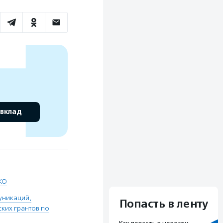
 вклад
КО
уникаций,
Попасть в ленту
ких грантов по