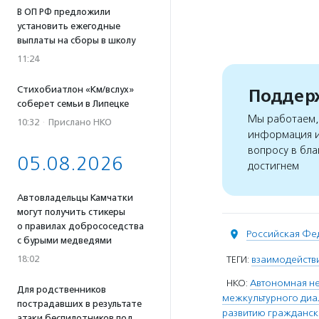
В ОП РФ предложили
установить ежегодные
выплаты на сборы в школу
11:24
Стихобиатлон «Км/вслух»
Поддерж
соберет семьи в Липецке
Мы работаем, 
10:32
·
Прислано НКО
информация и
вопросу в бла
05.08.2026
достигнем
Автовладельцы Камчатки
могут получить стикеры
о правилах добрососедства
Российская Фе
с бурыми медведями
18:02
ТЕГИ:
взаимодейств
НКО:
Автономная не
Для родственников
межкультурного диал
пострадавших в результате
развитию гражданск
атаки беспилотников под