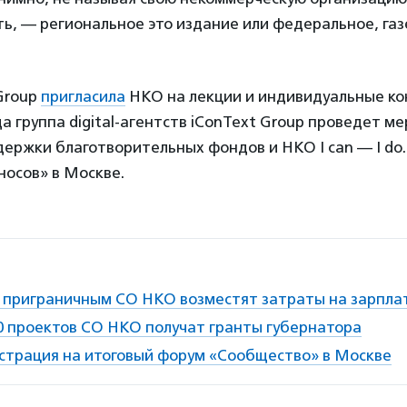
ть, — региональное это издание или федеральное, газ
Group
пригласила
НКО на лекции и индивидуальные кон
да группа digital-агентств iConText Group проведет м
ержки благотворительных фондов и НКО I can — I do.
носов» в Москве.
 приграничным СО НКО возместят затраты на зарпла
0 проектов СО НКО получат гранты губернатора
страция на итоговый форум «Сообщество» в Москве