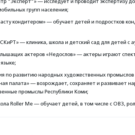
тр ”Эксперт”» — исследует и проводит экспертизу д
обильных групп населения;
расту кондитером» — обучает детей и подростков ко
СКиРТ» — клиника, школа и детский сад для детей с 
слышащих актеров «Недослов» — актеры играют спект
языке;
ия по развитию народных художественных промыслов
ная палата» — возрождает, сохраняет и развивает н
венные промыслы Республики Коми;
ола Roller Me — обучает детей, в том числе с ОВЗ, ро