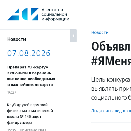
Перейти
к
содержанию
Новости
Новости
Объявл
07.08.2026
#ЯМен
Препарат «Энхерту»
включили в перечень
Цель конкурса
жизненно необходимых
и важнейших лекарств
выявлять при
16:27
социального б
Клуб друзей пермской
Люди с инвалидност
физико-математической
школы № 146 ищет
фандрайзера
15:35
·
Прислано НКО