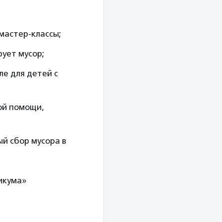
мастер-классы;
ует мусор;
ле для детей с
ой помощи,
й сбор мусора в
икума»