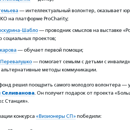
темьева
— интеллектуальный волонтер, оказывает ю
О на платформе ProCharity;
оскурина-Шабло
— проводник смыслов на выставке «Ро
р социальных проектов;
карова
— обучает первой помощи;
 Перевалушко
— помогает семьям с детьми с инвалид
я альтернативные методы коммуникации.
фонд решил поощрить самого молодого волонтера — у
 Селиванова
. Он получит подарок от проекта «Боль
кс Станция».
нации конкурса
«Визионеры СП»
победили: