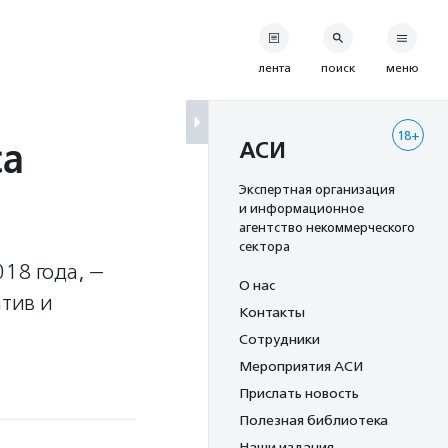
лента
поиск
меню
18+
са
АСИ
Экспертная организация
и информационное
агентство некоммерческого
сектора
18 года, —
О нас
тив и
Контакты
Сотрудники
Мероприятия АСИ
Прислать новость
Полезная библиотека
Наши издания