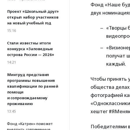
Фонд «Наше буд
Проект «Школьный друг»
двух номинациях
открыл набор участников
на новый учебный год
«Творцы б
15:16
видеопро
Стали известны итоги
«Визионер
конкурса «Заповедные
острова России — 2026»
получат ш
14:21
каждый.
Минтруд представил
Чтобы принять у
программы повышения
квалификации по ранней
общества делах 
помощи
фотографией как
и сопровождаемому
«Одноклассники
проживанию
хештег #ЯМеня
13:45
Фонд «Катрен» поможет
Победителями 
внедрить современные