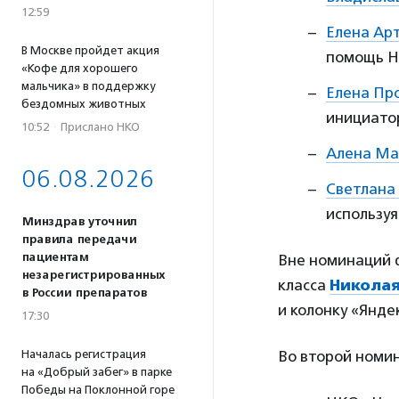
12:59
Елена Ар
В Москве пройдет акция
помощь НК
«Кофе для хорошего
мальчика» в поддержку
Елена Пр
бездомных животных
инициато
10:52
·
Прислано НКО
Алена Ма
06.08.2026
Светлана
использу
Минздрав уточнил
правила передачи
пациентам
Вне номинаций 
незарегистрированных
класса
Николая
в России препаратов
и колонку «Янде
17:30
Началась регистрация
Во второй номи
на «Добрый забег» в парке
Победы на Поклонной горе