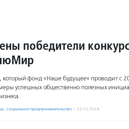
ены победители конкур
яюМир
, который фонд «Наше будущее» проводит с 20
меры успешных общественно полезных инициа
изнеса.
ью
,
Социальное предпри­нима­тель­ство
·
22.10.2024