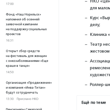
НКО «Цен
17:00
для малом
Фонд «Наш Норильск»
Курс «Вы
напомнил об осенней
делу;
заявочной кампании
на поддержку социальных
Клиника «
проектов
16:31
Театр не
жестовом 
Открыт сбор средств
на фестиваль для женщин
Ассоциац
с онкозаболеваниями «Еще
краше в танце»
ремеслен
14:50
художест
Организация «Продвижение»
Роллер-шк
и компания «Инва-Титан»
будут сотрудничать
13:30
·
Прислано НКО
Ещё по теме
Пенсионеры Самарской