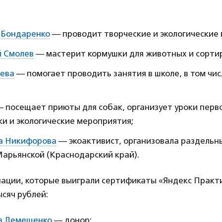
 Бондаренко
— проводит творческие и экологические 
 Смолев
— мастерит кормушки для животных и сортир
аева
— помогает проводить занятия в школе, в том чис
 посещает приюты для собак, организует уроки перв
и и экологические мероприятия;
а Никифорова
— экоактивист, организовала раздельны
арьянской (Краснодарский край).
ации, которые выиграли сертификаты «Яндекс Практ
сяч рублей:
в Лемещенко
— донор;