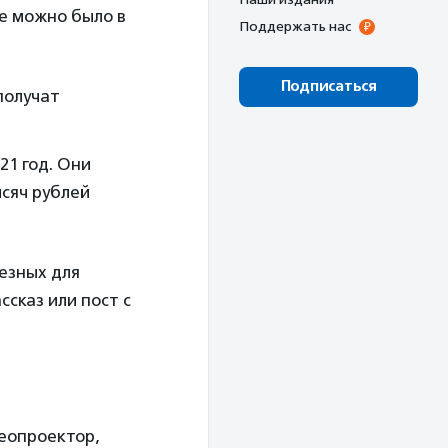
е можно было в
Поддержать нас
Подписаться
получат
21 год. Они
ысяч рублей
лезных для
сказ или пост с
,
деопроектор,