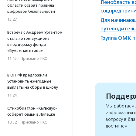
Ленобласть в
области освоят правила
соцпредприни
цифровой безопасности
13:27
Для начинающ
путеводитель
Встреча с Андреем Ургантом
Группа ОМК п
стала лотом аукциона
в поддержку фонда
«Бумажная птица»
11:45
·
Прислано НКО
В ОП РФ предложили
установить ежегодные
выплаты на сборы в школу
Поддерж
11:24
Мы работаем, 
Стихобиатлон «Км/вслух»
информация и
соберет семьи в Липецке
вопросу в бла
10:32
·
Прислано НКО
достигнем