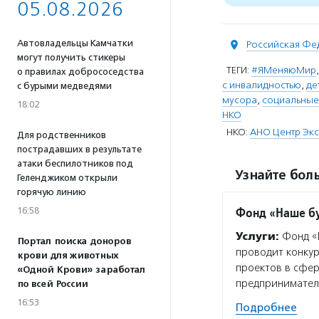
05.08.2026
Автовладельцы Камчатки
Российская Фе
могут получить стикеры
ТЕГИ:
#ЯМеняюМир
о правилах добрососедства
с инвалидностью
,
де
с бурыми медведями
мусора
,
социальные
18:02
НКО
НКО:
АНО Центр Экс
Для родственников
пострадавших в результате
атаки беспилотников под
Узнайте боль
Геленджиком открыли
горячую линию
Фонд «Наше б
16:58
Услуги:
Фонд «Н
Портал поиска доноров
проводит конкур
крови для животных
проектов в сфе
«Одной Крови» заработал
предпринимател
по всей России
16:53
Подробнее