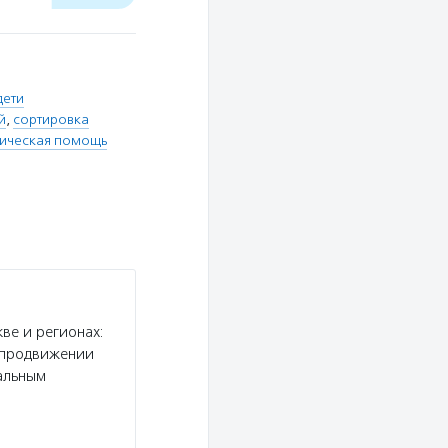
дети
й
,
сортировка
ическая помощь
ве и регионах:
и продвижении
альным