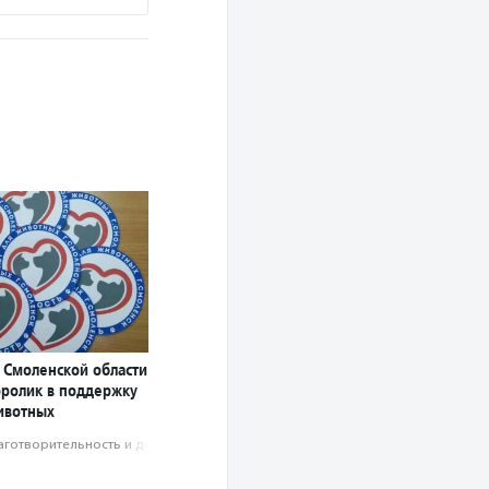
 Смоленской области
оролик в поддержку
ивотных
аготвори­тель­ность и доброволь­чест­во