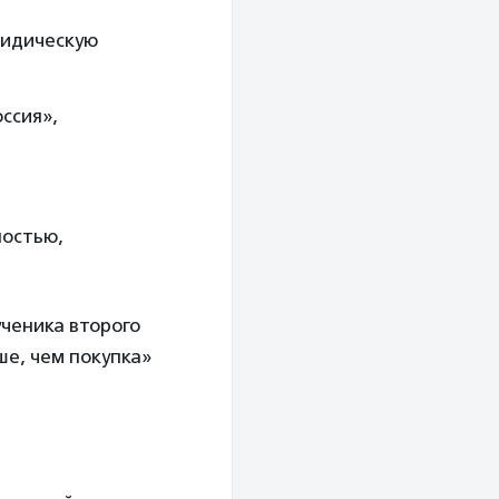
ридическую
ссия»,
ностью,
ченика второго
ше, чем покупка»