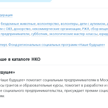
дерация
,
бездомные животные
,
волонтерство
,
волонтеры
,
дети с аутизмом
,
ти с ОВЗ
,
донорство
,
некоммерческие организации
,
РЖЯ
,
сбор веще
 предприниматели
,
субботник
,
экологические мастер-классы
,
юрид
перт
,
Фонд региональных социальных программ «Наше будущее»
ше в каталоге НКО
удущее»
аше будущее» помогает социальным предпринимателям в Моск
сы грантов и образовательные курсы, помогает в разработке 
ре социального предпринимательства, присуждает премии соци
ям.