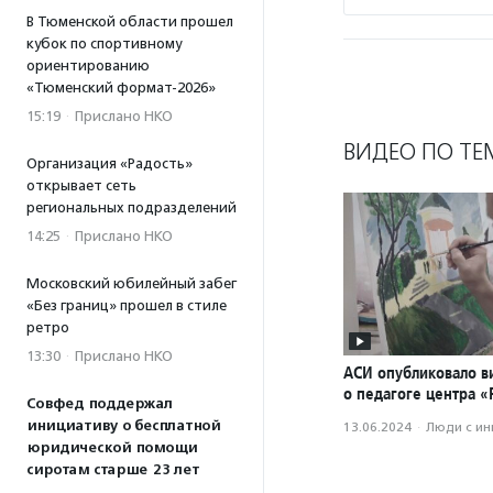
В Тюменской области прошел
кубок по спортивному
ориентированию
«Тюменский формат-2026»
15:19
·
Прислано НКО
ВИДЕО ПО ТЕ
Организация «Радость»
открывает сеть
региональных подразделений
14:25
·
Прислано НКО
Московский юбилейный забег
«Без границ» прошел в стиле
ретро
13:30
·
Прислано НКО
АСИ опубликовало в
о педагоге центра 
Совфед поддержал
инициативу о бесплатной
13.06.2024
·
Люди с и
юридической помощи
сиротам старше 23 лет