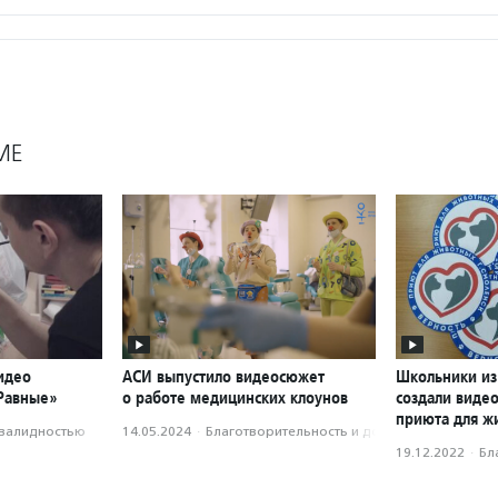
МЕ
идео
АСИ выпустило видеосюжет
Школьники из
«Равные»
о работе медицинских клоунов
создали виде
приюта для ж
нвалидностью
14.05.2024
·
Благотвори­тель­ность и доброволь­чест­во
19.12.2022
·
Бл