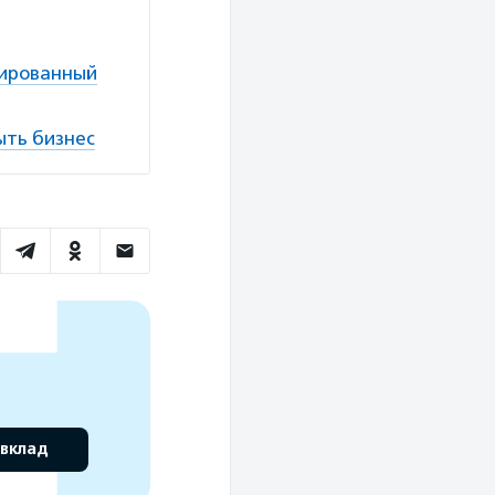
зированный
ыть бизнес
 вклад