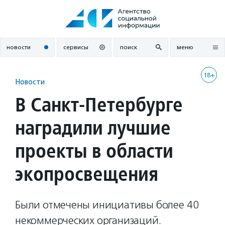
Перейти
к
содержанию
новости
сервисы
поиск
меню
18+
Новости
В Санкт-Петербурге
наградили лучшие
проекты в области
экопросвещения
Были отмечены инициативы более 40
некоммерческих организаций.