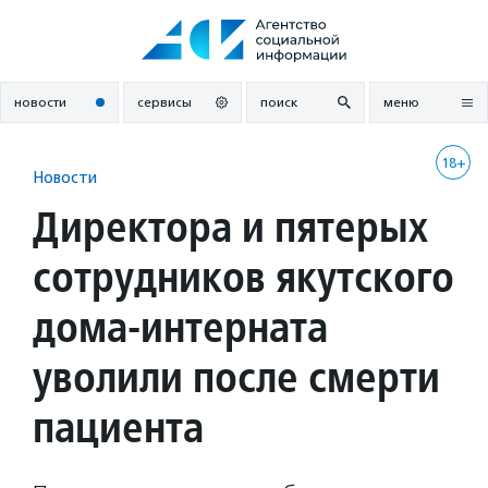
Перейти
к
содержанию
новости
сервисы
поиск
меню
18+
Новости
Директора и пятерых
сотрудников якутского
дома-интерната
уволили после смерти
пациента