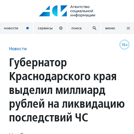
Перейти
к
содержанию
новости
сервисы
поиск
меню
18+
Новости
Губернатор
Краснодарского края
выделил миллиард
рублей на ликвидацию
последствий ЧС