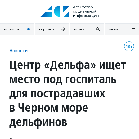
Перейти
к
содержанию
новости
сервисы
поиск
меню
18+
Новости
Центр «Дельфа» ищет
место под госпиталь
для пострадавших
в Черном море
дельфинов