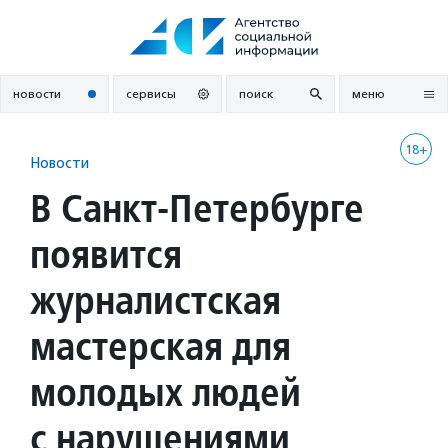
Перейти
к
содержанию
новости
сервисы
поиск
меню
18+
Новости
В Санкт-Петербурге
появится
журналистская
мастерская для
молодых людей
с нарушениями