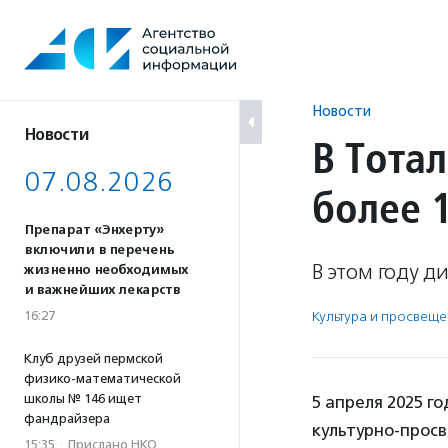
Перейти
к
содержанию
Новости
Новости
В Тота
07.08.2026
более 
Препарат «Энхерту»
включили в перечень
В этом году д
жизненно необходимых
и важнейших лекарств
16:27
Культура и просвещ
Клуб друзей пермской
физико-математической
школы № 146 ищет
5 апреля 2025 г
фандрайзера
культурно-прос
15:35
·
Прислано НКО