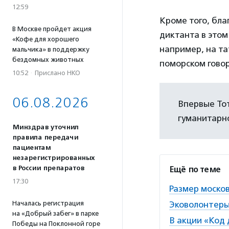
12:59
Кроме того, бла
В Москве пройдет акция
диктанта в этом 
«Кофе для хорошего
например, на та
мальчика» в поддержку
бездомных животных
поморском говор
10:52
·
Прислано НКО
06.08.2026
Впервые Тот
гуманитарно
Минздрав уточнил
правила передачи
пациентам
незарегистрированных
в России препаратов
Ещё по теме
17:30
Размер москов
Началась регистрация
Эковолонтеры
на «Добрый забег» в парке
В акции «Код
Победы на Поклонной горе