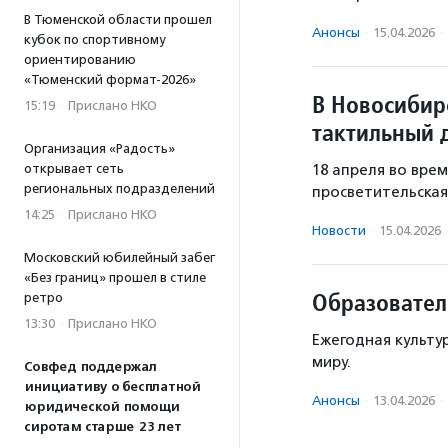
В Тюменской области прошел
Анонсы
·
15.04.2026
·
кубок по спортивному
ориентированию
«Тюменский формат-2026»
В Новосибир
15:19
·
Прислано НКО
тактильный 
Организация «Радость»
открывает сеть
18 апреля во вре
региональных подразделений
просветительская
14:25
·
Прислано НКО
Новости
·
15.04.2026
Московский юбилейный забег
«Без границ» прошел в стиле
Образовател
ретро
13:30
·
Прислано НКО
Ежегодная культу
миру.
Совфед поддержал
инициативу о бесплатной
Анонсы
·
13.04.2026
·
юридической помощи
сиротам старше 23 лет