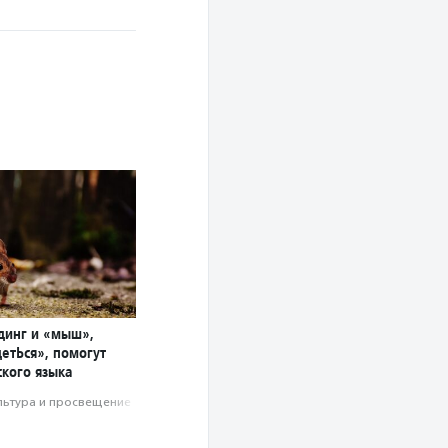
динг и «мыш»,
етЬся», помогут
ского языка
льтура и просвещение