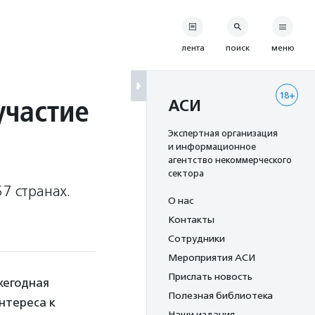
лента
поиск
меню
18+
участие
АСИ
Экспертная организация
и информационное
агентство некоммерческого
сектора
7 странах.
О нас
Контакты
Сотрудники
Мероприятия АСИ
Прислать новость
ежегодная
Полезная библиотека
нтереса к
Наши издания