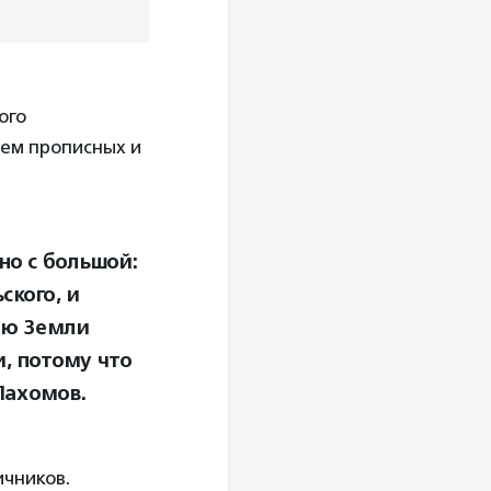
ого
ием прописных и
но с большой:
кого, и
раю Земли
, потому что
Пахомов.
ичников.