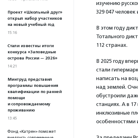
изучению русско
329 047 человек
Проект «Школьный друг»
открыл набор участников
на новый учебный год
В этом году дик
15:16
Тотального дикт
112 странах.
Стали известны итоги
конкурса «Заповедные
острова России — 2026»
В 2025 году впе
14:21
стали гипермар
написать на во
Минтруд представил
программы повышения
над землей. Оч
квалификации по ранней
обустроили даж
помощи
станциях. А в 1
и сопровождаемому
проживанию
инклюзивные пл
13:45
особенностями 
Фонд «Катрен» поможет
За пределами Р
внедрить современные