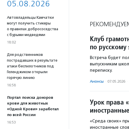
05.08.2026
Автовладельцы Камчатки
РЕКОМЕНДУЕ
могут получить стикеры
о правилах добрососедства
с бурыми медведями
Клуб грамот
18:02
по русскому
Для родственников
Встреча будет по
пострадавших в результате
выпускникам школ
атаки беспилотников под
переписку.
Геленджиком открыли
горячую линию
Анонсы
·
07.05.2026
·
16:58
Портал поиска доноров
Урок права «
крови для животных
иностранные
«Одной Крови» заработал
по всей России
«Среда своих» пр
16:53
иностранные слов