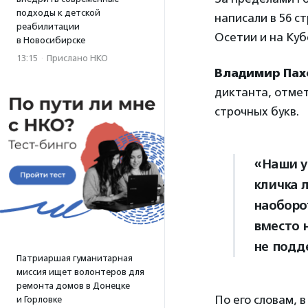
подходы к детской
написали в 56 с
реабилитации
Осетии и на Куб
в Новосибирске
13:15
·
Прислано НКО
Владимир Па
диктанта, отмет
строчных букв.
«Наши у
кличка 
наоборо
вместо 
не подд
Патриаршая гуманитарная
миссия ищет волонтеров для
ремонта домов в Донецке
По его словам, 
и Горловке