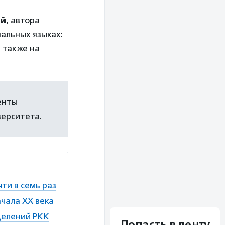
ой
, автора
нальных языках:
а также на
енты
верситета.
ти в семь раз
чала ХХ века
делений РКК