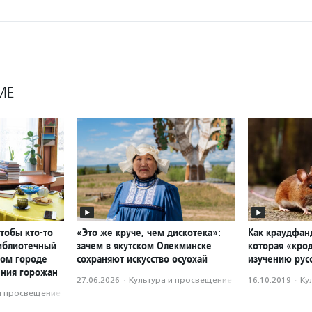
МЕ
чтобы кто-то
«Это же круче, чем дискотека»:
Как краудфан
библиотечный
зачем в якутском Олекминске
которая «крод
ном городе
сохраняют искусство осуохай
изучению рус
ения горожан
27.06.2026
·
Культура и просвещение
16.10.2019
·
Ку
и просвещение