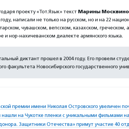
годаря проекту «Тот.Язык» текст
Марины Москвин
году, написали не только на русском, но и на 22 нацио
тарском, чувашском, вепсском, казахском, греческом, 
е и нор-нахичеванском диалекте армянского языка.
альный диктант прошел в 2004 году. Его провели студ
го факультета Новосибирского государственного уни
ской премии имени Николая Островского увеличен поч
 нашли на Чукотке пленки с уникальными фильмами на
 донора. Защитники Отечества» примут участие 40 от