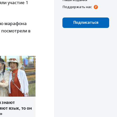
яли участие 1
Поддержать нас
Подписаться
цию марафона
 посмотрели в
и знают
яют язык, то он
»