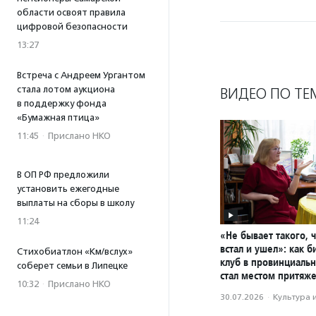
области освоят правила
цифровой безопасности
13:27
Встреча с Андреем Ургантом
стала лотом аукциона
ВИДЕО ПО ТЕ
в поддержку фонда
«Бумажная птица»
11:45
·
Прислано НКО
В ОП РФ предложили
установить ежегодные
выплаты на сборы в школу
11:24
«Не бывает такого, 
встал и ушел»: как 
Стихобиатлон «Км/вслух»
клуб в провинциаль
соберет семьи в Липецке
стал местом притяж
10:32
·
Прислано НКО
30.07.2026
·
Культура 