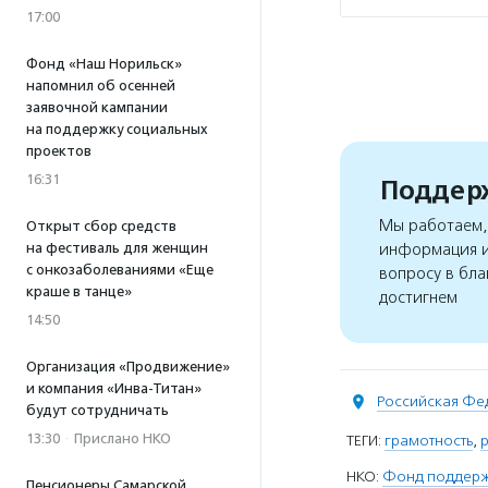
17:00
Фонд «Наш Норильск»
напомнил об осенней
заявочной кампании
на поддержку социальных
проектов
16:31
Поддерж
Мы работаем, 
Открыт сбор средств
на фестиваль для женщин
информация и
с онкозаболеваниями «Еще
вопросу в бла
краше в танце»
достигнем
14:50
Организация «Продвижение»
и компания «Инва-Титан»
Российская Фе
будут сотрудничать
13:30
·
Прислано НКО
ТЕГИ:
грамотность
,
НКО:
Фонд поддержк
Пенсионеры Самарской