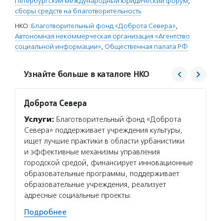
Петербургский международный юридический форум
,
сборы средств на благотворительность
НКО:
Благотворительный фонд «Доброта Севера»
,
Автономная некоммерческая организация «Агентство
социальной информации»
,
Общественная палата РФ
Узнайте больше в каталоге НКО
Доброта Севера
Агент
Услуги:
Благотворительный фонд «Доброта
Услуг
Севера» поддерживает учреждения культуры,
матери
ищет лучшие практики в области урбанистики
сектор
и эффективные механизмы управления
новост
городской средой, финансирует инновационные
расска
образовательные программы, поддерживает
некомм
образовательные учреждения, реализует
Подро
адресные социальные проекты.
Подробнее