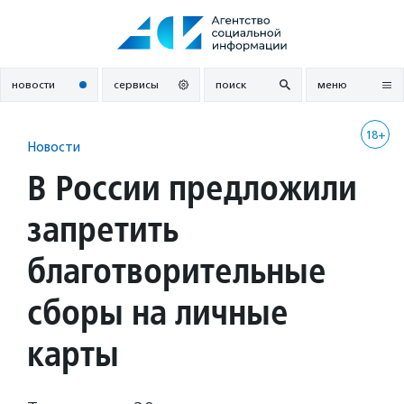
Перейти
к
содержанию
новости
сервисы
поиск
меню
18+
Новости
В России предложили
запретить
благотворительные
сборы на личные
карты