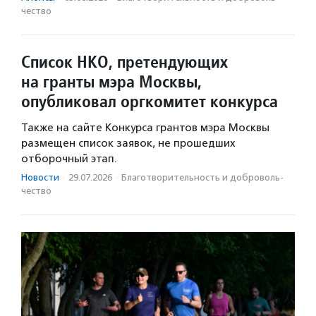
чест­во
Список НКО, претендующих
на гранты мэра Москвы,
опубликовал оргкомитет конкурса
Также на сайте Конкурса грантов мэра Москвы
размещен список заявок, не прошедших
отборочный этап.
Новости
·
29.07.2026
·
Благотвори­тель­ность и доброволь­
чест­во