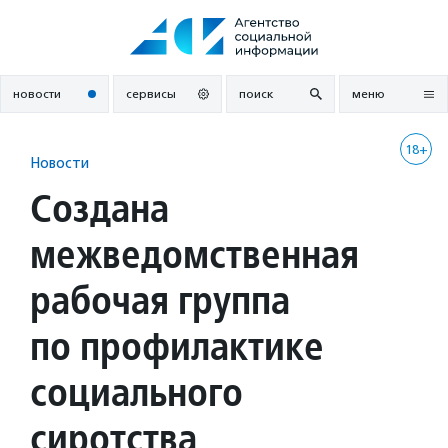
Перейти
к
содержанию
новости
сервисы
поиск
меню
18+
Новости
Создана
межведомственная
рабочая группа
по профилактике
социального
сиротства