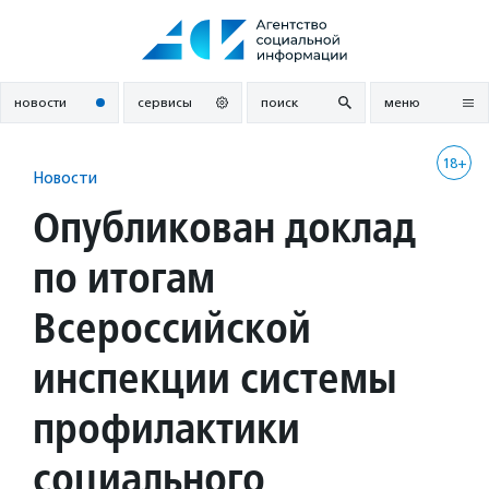
Перейти
к
содержанию
новости
сервисы
поиск
меню
18+
Новости
Опубликован доклад
по итогам
Всероссийской
инспекции системы
профилактики
социального