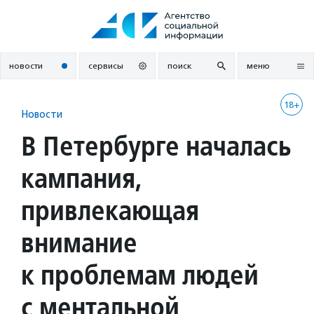
Перейти
к
содержанию
новости
сервисы
поиск
меню
18+
Новости
В Петербурге началась
кампания,
привлекающая
внимание
к проблемам людей
с ментальной