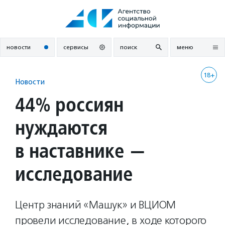
Перейти
к
содержанию
новости
сервисы
поиск
меню
18+
Новости
44% россиян
нуждаются
в наставнике —
исследование
Центр знаний «Машук» и ВЦИОМ
провели исследование, в ходе которого