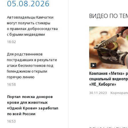
05.08.2026
ВИДЕО ПО ТЕ
Автовладельцы Камчатки
могут получить стикеры
о правилах добрососедства
с бурыми медведями
18:02
Для родственников
пострадавших в результате
атаки беспилотников под
Геленджиком открыли
Компания «Метиз» р
горячую линию
социальный видеопр
«НЕ_Киборги»
16:58
30.11.2023
·
Корпорати
Портал поиска доноров
крови для животных
«Одной Крови» заработал
по всей России
16:53