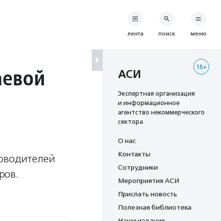
лента
поиск
меню
18+
аевой
АСИ
Экспертная организация
и информационное
агентство некоммерческого
сектора
О нас
Контакты
ководителей
Сотрудники
ров.
Мероприятия АСИ
Прислать новость
Полезная библиотека
Наши издания