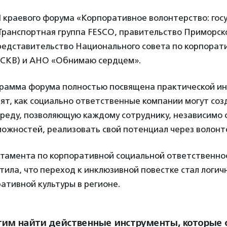
I краевого форума «Корпоративное волонтерство: гос
Транспортная группа FESCO, правительство Приморско
редставительство Национального совета по корпорат
НСКВ) и АНО «Обнимаю сердцем».
ограмма форума полностью посвящена практической ин
ят, как социально ответственные компании могут соз
реду, позволяющую каждому сотруднику, независимо 
ожностей, реализовать свой потенциал через волонт
тамента по корпоративной социальной ответственн
ила, что переход к инклюзивной повестке стал логи
ативной культуры в регионе.
им найти действенные инструменты, которые 