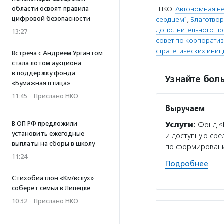
области освоят правила
НКО:
Автономная н
цифровой безопасности
сердцем"
,
Благотво
дополнительного пр
13:27
совет по корпорати
стратегических ини
Встреча с Андреем Ургантом
стала лотом аукциона
в поддержку фонда
Узнайте боль
«Бумажная птица»
11:45
·
Прислано НКО
Выручаем
В ОП РФ предложили
Услуги:
Фонд «В
установить ежегодные
и доступную ср
выплаты на сборы в школу
по формировани
11:24
Подробнее
Стихобиатлон «Км/вслух»
соберет семьи в Липецке
10:32
·
Прислано НКО