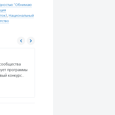
идностью "Обнимаю
ация
ток)
,
Национальный
тство
АНО ДПО и К «Развитие»
 сообщества
Услуги:
АНО «Развитие» помогает представит
зует программы
управленческие навыки, использовать цифров
вый конкурс…
ресурсные центры на базе НКО Приморского к
группами на малых территориях,…
Подробнее