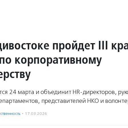
ивостоке пройдет III кр
по корпоративному
ерству
тся 24 марта и объединит HR-директоров, ру
епартаментов, представителей НКО и волонте
ственность
·
17.03.2026