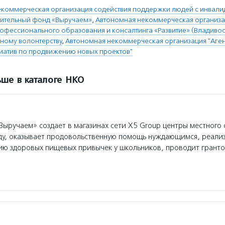
екоммерческая организация содействия поддержки людей с инвал
рительный фонд «Выручаем»
,
Автономная некоммерческая организ
офессионального образования и консалтинга «Развитие» (Владивос
вному волонтерству
,
Автономная некоммерческая организация "Аген
циатив по продвижению новых проектов"
ше в каталоге НКО
ыручаем» создает в магазинах сети Х5 Group центры местного
еду, оказывает продовольственную помощь нуждающимся, реали
ю здоровых пищевых привычек у школьников, проводит гранто