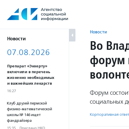
Перейти
к
содержанию
Новости
Новости
Во Влад
07.08.2026
форум 
Препарат «Энхерту»
волонт
включили в перечень
жизненно необходимых
и важнейших лекарств
16:27
Форум состои
социальных д
Клуб друзей пермской
физико-математической
Корпоративная ответ
школы № 146 ищет
фандрайзера
15:35
·
Прислано НКО