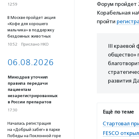
Форум пройдет 2
12:59
Корабельная на
В Москве пройдет акция
пройти
регистр
«Кофе для хорошего
мальчика» в поддержку
бездомных животных
10:52
·
Прислано НКО
III краевой
общество» 
06.08.2026
благотвори
стратегиче
Минздрав уточнил
развития Да
правила передачи
пациентам
незарегистрированных
в России препаратов
17:30
Ещё по теме
Стартовал пр
Началась регистрация
на «Добрый забег» в парке
FESCO открыл
Победы на Поклонной горе