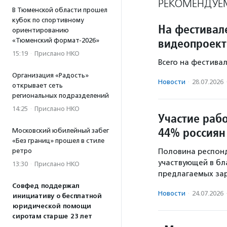
РЕКОМЕНДУЕ
В Тюменской области прошел
кубок по спортивному
На фестивал
ориентированию
видеопроект
«Тюменский формат-2026»
15:19
·
Прислано НКО
Всего на фестива
Организация «Радость»
Новости
·
28.07.2026
открывает сеть
региональных подразделений
14:25
·
Прислано НКО
Участие раб
44% россиян
Московский юбилейный забег
«Без границ» прошел в стиле
ретро
Половина респонд
участвующей в бл
13:30
·
Прислано НКО
предлагаемых зар
Совфед поддержал
Новости
·
24.07.2026
инициативу о бесплатной
юридической помощи
сиротам старше 23 лет