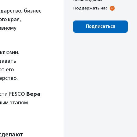
Поддержать нас
ударство, бизнес
го края,
Подписаться
ивному
клюзии.
давать
от его
ерство.
ости FESCO
Вера
чным этапом
сделают