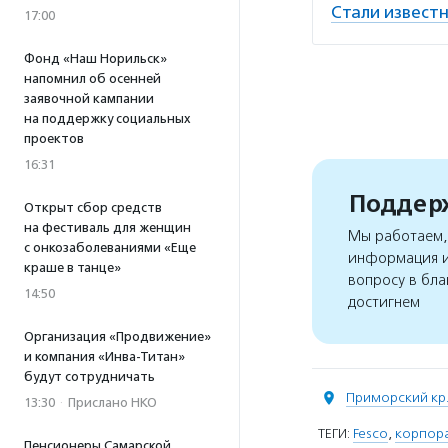
Стали извест
17:00
Фонд «Наш Норильск»
напомнил об осенней
заявочной кампании
на поддержку социальных
проектов
16:31
Поддерж
Открыт сбор средств
на фестиваль для женщин
Мы работаем, 
с онкозаболеваниями «Еще
информация и
краше в танце»
вопросу в бла
14:50
достигнем
Организация «Продвижение»
и компания «Инва-Титан»
будут сотрудничать
Приморский кр
13:30
·
Прислано НКО
ТЕГИ:
Fesco
,
корпора
Пенсионеры Самарской