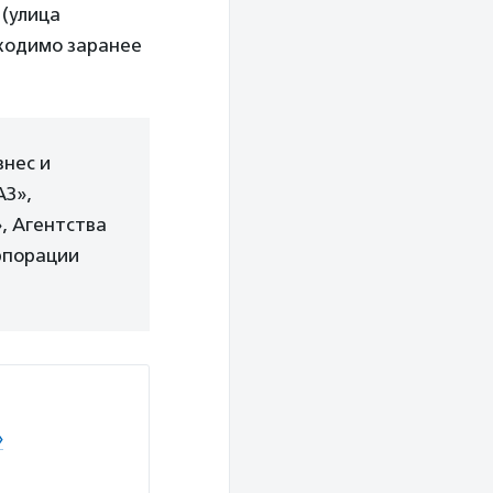
 (улица
ходимо заранее
знес и
АЗ»,
, Агентства
рпорации
»