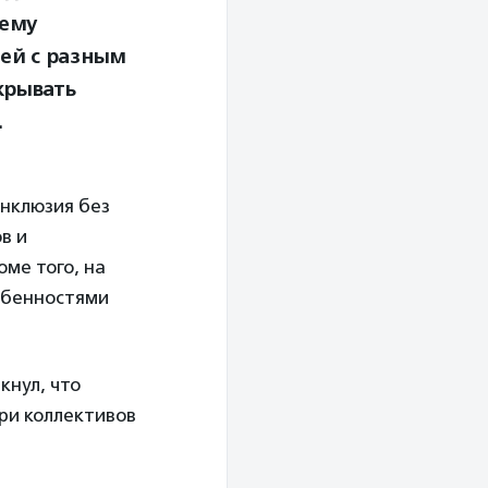
щему
ей с разным
крывать
.
нклюзия без
в и
ме того, на
обенностями
кнул, что
ри коллективов