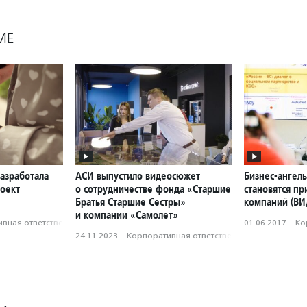
МЕ
азработала
АСИ выпустило видеосюжет
Бизнес-ангелы
оект
о сотрудничестве фонда «Старшие
становятся пр
Братья Старшие Сестры»
компаний (ВИ
и компании «Самолет»
вная ответственность
01.06.2017
·
Ко
24.11.2023
·
Корпоративная ответственность