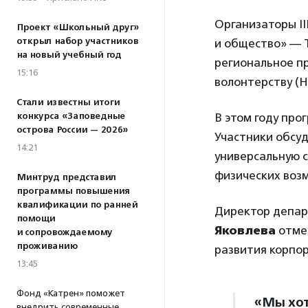
Организаторы II
Проект «Школьный друг»
открыл набор участников
и общество» — 
на новый учебный год
региональное п
15:16
волонтерству (
Стали известны итоги
конкурса «Заповедные
В этом году пр
острова России — 2026»
Участники обсуд
14:21
универсальную с
физических возм
Минтруд представил
программы повышения
квалификации по ранней
Директор депар
помощи
Яковлева
отмет
и сопровождаемому
проживанию
развития корпор
13:45
Фонд «Катрен» поможет
«Мы хот
внедрить современные