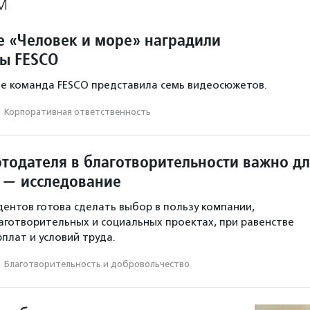
М
е «Человек и море» наградили
ы FESCO
ле команда FESCO представила семь видеосюжетов.
·
Корпоративная ответственность
отодателя в благотворительности важно д
 — исследование
ентов готова сделать выбор в пользу компании,
аготворительных и социальных проектах, при равенстве
плат и условий труда.
·
Благотвори­тель­ность и доброволь­чест­во