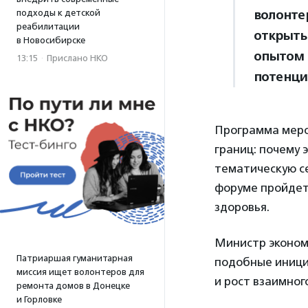
волонте
подходы к детской
реабилитации
открыты
в Новосибирске
опытом 
13:15
·
Прислано НКО
потенци
Программа меро
границ: почему 
тематическую с
форуме пройдет
здоровья.
Министр эконом
Патриаршая гуманитарная
подобные иници
миссия ищет волонтеров для
и рост взаимног
ремонта домов в Донецке
и Горловке