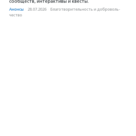
сообществ, интерактивы и квесты.
Анонсы
·
28.07.2026
·
Благотвори­тель­ность и доброволь­
чест­во