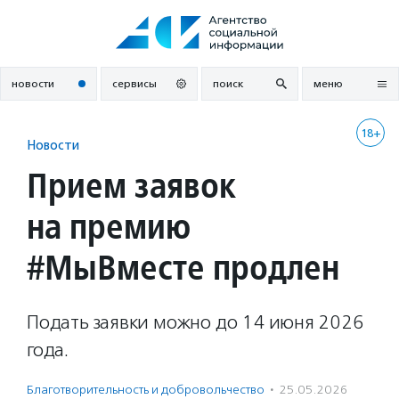
Перейти
к
содержанию
новости
сервисы
поиск
меню
18+
Новости
Прием заявок
на премию
#МыВместе продлен
Подать заявки можно до 14 июня 2026
года.
Благотвори­тель­ность и доброволь­чест­во
·
25.05.2026