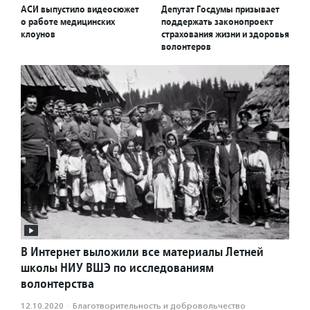
АСИ выпустило видеосюжет
Депутат Госдумы призывает
о работе медицинских
поддержать законопроект
клоунов
страхования жизни и здоровья
волонтеров
В Интернет выложили все материалы Летней
школы НИУ ВШЭ по исследованиям
волонтерства
12.10.2020
·
Благотвори­тель­ность и доброволь­чест­во