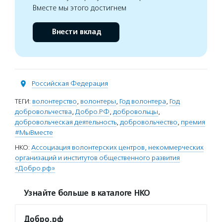
Вместе мы этого достигнем
Внести вклад
Российская Федерация
ТЕГИ:
волонтерство
,
волонтеры
,
Год волонтера
,
Год
добровольчества
,
Добро.РФ
,
добровольцы
,
добровольческая деятельность
,
добровольчество
,
премия
#МыВместе
НКО:
Ассоциация волонтерских центров, некоммерческих
организаций и институтов общественного развития
«Добро.рф»
Узнайте больше в каталоге НКО
Добро.рф