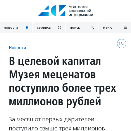
Перейти
к
содержанию
новости
сервисы
поиск
меню
18+
Новости
В целевой капитал
Музея меценатов
поступило более трех
миллионов рублей
За месяц от первых дарителей
поступило свыше трех миллионов