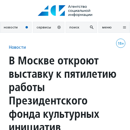
Перейти
к
содержанию
новости
сервисы
поиск
меню
18+
Новости
В Москве откроют
выставку к пятилетию
работы
Президентского
фонда культурных
инициатив