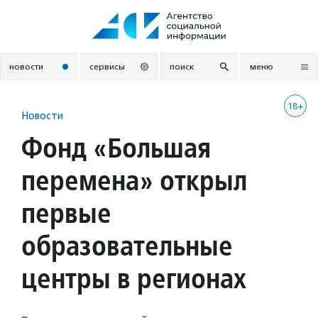
Перейти
к
содержанию
новости
сервисы
поиск
меню
18+
Новости
Фонд «Большая
перемена» открыл
первые
образовательные
центры в регионах