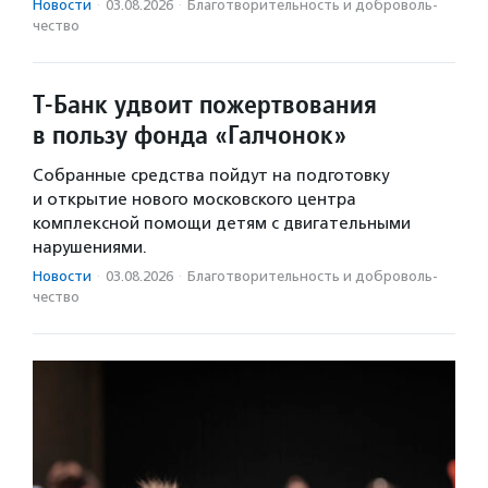
Новости
·
03.08.2026
·
Благотвори­тель­ность и доброволь­
чест­во
Т-Банк удвоит пожертвования
в пользу фонда «Галчонок»
Собранные средства пойдут на подготовку
и открытие нового московского центра
комплексной помощи детям с двигательными
нарушениями.
Новости
·
03.08.2026
·
Благотвори­тель­ность и доброволь­
чест­во