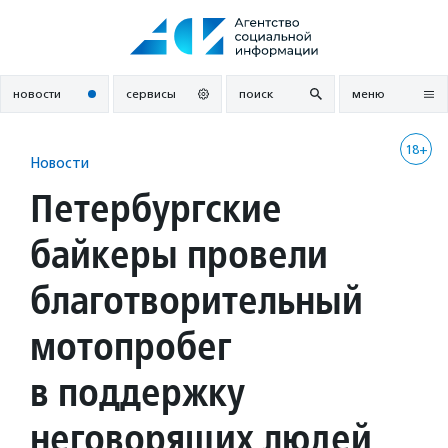
Перейти
к
содержанию
новости
сервисы
поиск
меню
18+
Новости
Петербургские
байкеры провели
благотворительный
мотопробег
в поддержку
неговорящих людей