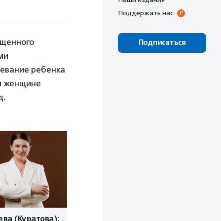
Поддержать нас
ященного
Подписаться
ми
левание ребенка
ли женщине
д.
ва (Куратова):