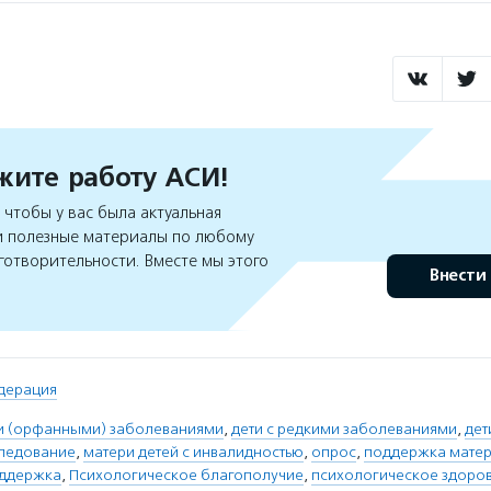
ите работу АСИ!
чтобы у вас была актуальная
 полезные материалы по любому
готворительности. Вместе мы этого
Внести
дерация
ми (орфанными) заболеваниями
,
дети с редкими заболеваниями
,
дет
ледование
,
матери детей с инвалидностью
,
опрос
,
поддержка мате
оддержка
,
Психологическое благополучие
,
психологическое здоро