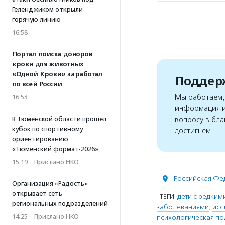
Геленджиком открыли
горячую линию
16:58
Портал поиска доноров
крови для животных
«Одной Крови» заработал
Поддерж
по всей России
Мы работаем, 
16:53
информация и
В Тюменской области прошел
вопросу в бла
кубок по спортивному
достигнем
ориентированию
«Тюменский формат-2026»
15:19
·
Прислано НКО
Российская Фе
Организация «Радость»
открывает сеть
ТЕГИ:
дети с редки
региональных подразделений
заболеваниями
,
исс
14:25
·
Прислано НКО
психологическая п