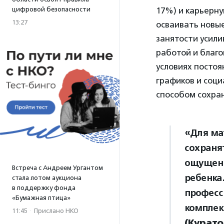
цифровой безопасности
17%) и карьерну
13:27
осваивать новы
занятости усил
работой и благо
условиях посто
графиков и соц
способом сохран
«Для ма
сохраня
ощущени
Встреча с Андреем Ургантом
ребенка
стала лотом аукциона
в поддержку фонда
професс
«Бумажная птица»
комплек
11:45
·
Прислано НКО
(Курато