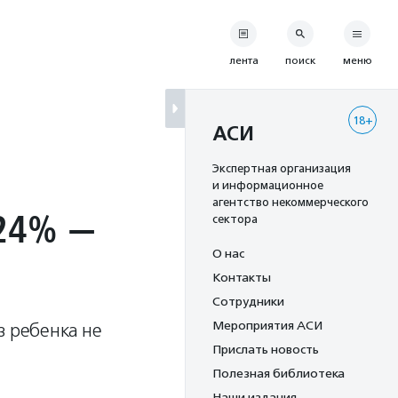
лента
поиск
меню
18+
АСИ
Экспертная организация
и информационное
агентство некоммерческого
 24% —
сектора
О нас
Контакты
Сотрудники
Мероприятия АСИ
з ребенка не
Прислать новость
Полезная библиотека
Наши издания