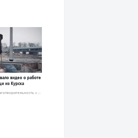
вало видео о работе
и из Курска
аготвори­тель­ность и доброволь­чест­во