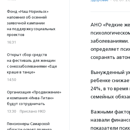
Фонд «Наш Норильск»
напомнил об осенней
заявочной кампании
АНО «Редкие же
на поддержку социальных
психологическо
проектов
заболеваниями. 
16:31
определяет псих
Открыт сбор средств
сохранять автон
на фестиваль для женщин
с онкозаболеваниями «Еще
Вынужденный ухо
краше в танце»
14:50
ребенке снижае
24%, в то время
Организация «Продвижение»
семейных обяза
и компания «Инва-Титан»
будут сотрудничать
Важными фактор
13:30
·
Прислано НКО
назвали финанс
Пенсионеры Самарской
показатели псих
области освоят правила