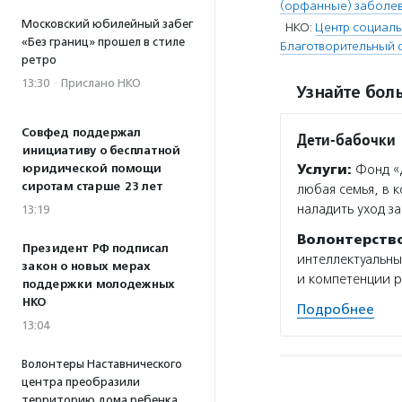
(орфанные) заболе
Московский юбилейный забег
НКО:
Центр социал
«Без границ» прошел в стиле
Благотворительный 
ретро
13:30
·
Прислано НКО
Узнайте боль
Совфед поддержал
Дети-бабочки
инициативу о бесплатной
юридической помощи
Услуги:
Фонд «Д
сиротам старше 23 лет
любая семья, в 
наладить уход з
13:19
Волонтерств
Президент РФ подписал
интеллектуальн
закон о новых мерах
и компетенции p
поддержки молодежных
НКО
Подробнее
13:04
Волонтеры Наставнического
центра преобразили
территорию дома ребенка