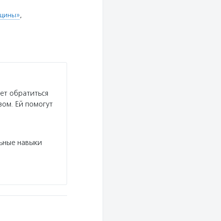
нщины»
,
ет обратиться
зом. Ей помогут
:
ьные навыки