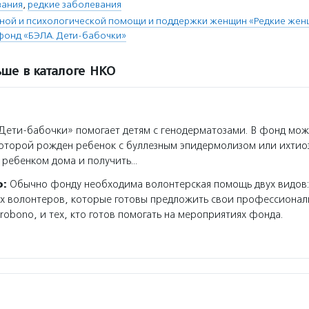
вания
,
редкие заболевания
ьной и психологической помощи и поддержки женщин «Редкие же
фонд «БЭЛА. Дети-бабочки»
ше в каталоге НКО
ети-бабочки» помогает детям с генодерматозами. В фонд мож
которой рожден ребенок с буллезным эпидермолизом или ихтио
а ребенком дома и получить…
о:
Обычно фонду необходима волонтерская помощь двух видов
ых волонтеров, которые готовы предложить свои профессионал
robono, и тех, кто готов помогать на мероприятиях фонда.