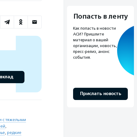
Попасть в ленту
Как попасть в новости
АСИ? Пришлите
материал о вашей
организации, новость,
пресс-релиз, анонс
события.
 вклад
Прислать новость
и с тяжелыми
рей
,
вье
,
редкие