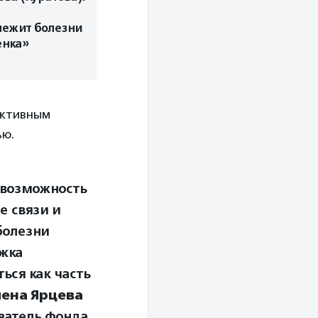
лежит болезни
енка»
ективным
ью.
 возможность
е связи и
болезни
ржка
ься как часть
ена Ярцева
ватель фонда