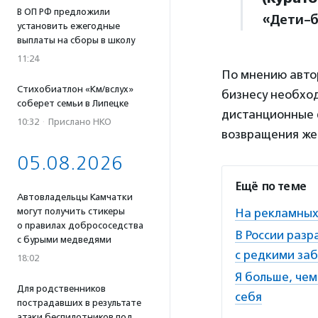
В ОП РФ предложили
«Дети-б
установить ежегодные
выплаты на сборы в школу
11:24
По мнению авто
Стихобиатлон «Км/вслух»
бизнесу необхо
соберет семьи в Липецке
дистанционные ф
10:32
·
Прислано НКО
возвращения же
05.08.2026
Ещё по теме
Автовладельцы Камчатки
могут получить стикеры
На рекламных 
о правилах добрососедства
В России раз
с бурыми медведями
с редкими за
18:02
Я больше, че
Для родственников
себя
пострадавших в результате
атаки беспилотников под