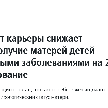
от карьеры снижает
олучие матерей детей
лыми заболеваниями на
ование
щин показал, что сам по себе тяжелый диагно
ихологический статус матери.
026