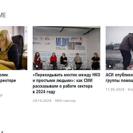
МЕ
олик
«Перекидывать мостик между НКО
АСИ опублико
иректоре
и простыми людьми»: как СМИ
группы помощ
рассказывали о работе сектора
11.06.2024
·
Бл
в 2024 году
ор
24.10.2024
·
НКО-сектор