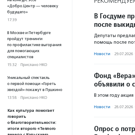
РЕКОМЕНДУЕ
«Добро.Центр — человеку
будущего»
В Госдуме п
17:39
после выки
В Москве и Петербурге
Депутаты предла
пройдут тренинги
помощь после по
по профилактике выгорания
для помогающих
Новости
·
29.07.2026
специалистов
15:32
·
Прислано НКО
Фонд «Вера»
Уникальный спектакль
объявили о 
о первой помощи «Гореть
звездой» покажут в Пушкино
В этом году акция
13:58
·
Прислано НКО
Новости
·
28.07.2026
Как культура помогает
говорить
о благотворительности:
Опрос о пот
итоги второго «Теплого
вечера с Кольским»