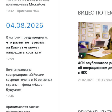
при колонии в Можайске
10:32
·
Прислано НКО
ВИДЕО ПО ТЕ
04.08.2026
Биологи предупредили,
что развитие туризма
на Камчатке может
навредить косаткам
17:59
АСИ опубликовало р
об операционном д
Почти половина
в НКО
соцпредприятий России
сосредоточена в 10 регионах
26.02.2025
·
НКО-сект
страны — фонд «Наше
будущее»
17:46
Принимаются заявки
на конкурс эссе