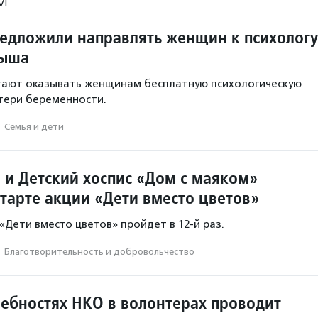
М
редложили направлять женщин к психологу
дыша
гают оказывать женщинам бесплатную психологическую
тери беременности.
·
Семья и дети
 и Детский хоспис «Дом с маяком»
старте акции «Дети вместо цветов»
 «Дети вместо цветов» пройдет в 12-й раз.
·
Благотвори­тель­ность и доброволь­чест­во
ребностях НКО в волонтерах проводит