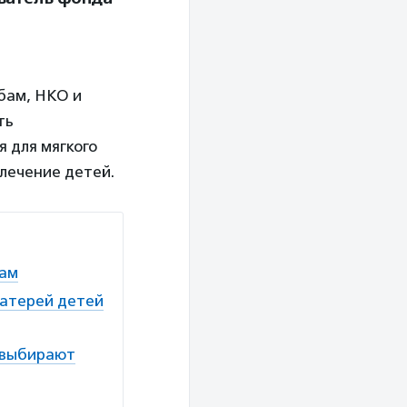
бам, НКО и
ть
 для мягкого
лечение детей.
мам
матерей детей
и выбирают