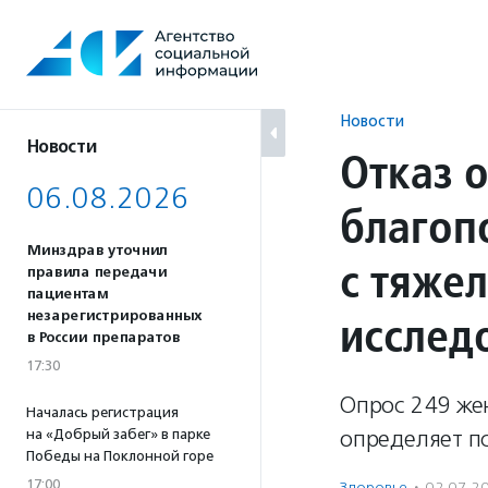
Перейти
к
содержанию
Новости
Новости
Отказ 
06.08.2026
благоп
Минздрав уточнил
с тяже
правила передачи
пациентам
исслед
незарегистрированных
в России препаратов
17:30
Опрос 249 жен
Началась регистрация
определяет пс
на «Добрый забег» в парке
Победы на Поклонной горе
17:00
Здоровье
·
02.07.2