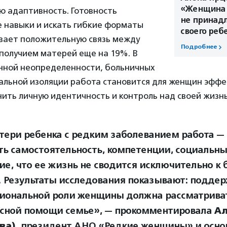
«Женщина
ю адаптивность. Готовность
не принад
е навыки и искать гибкие форматы
своего реб
ивает положительную связь между
Подробнее
получием матерей еще на 19%. В
янной неопределенности, больничных
иальной изоляции работа становится для женщин эфф
ить личную идентичность и контроль над своей жизн
тери ребенка с редким заболеванием работа —
ть самостоятельность, компетенции, социальны
е, что ее жизнь не сводится исключительно к 
. Результаты исследования показывают: подде
иональной роли женщины должна рассматриват
сной помощи семье», — прокомментировала
Ал
ва)
, президент АНО «Редкие женщины» и осно