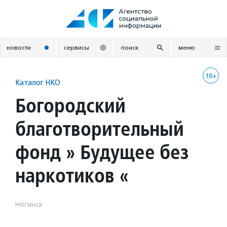
Перейти
к
содержанию
новости
сервисы
поиск
меню
18+
Каталог НКО
Богородский
благотворительный
фонд » Будущее без
наркотиков «
Ногинск