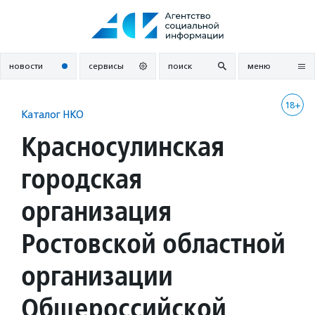
Перейти
к
содержанию
новости
сервисы
поиск
меню
18+
Каталог НКО
Красносулинская
городская
организация
Ростовской областной
организации
Общероссийской