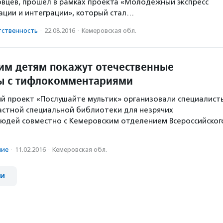
вцев, прошел в рамках проекта «Молодежный экспресс
ации и интеграции», который стал…
тственность
·
22.08.2016
·
Кемеровская обл.
м детям покажут отечественные
ы с тифлокомментариями
й проект «Послушайте мультик» организовали специалист
стной специальной библиотеки для незрячих
юдей совместно с Кемеровским отделением Всероссийског
ние
·
11.02.2016
·
Кемеровская обл.
ии