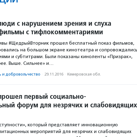
люди с нарушением зрения и слуха
 фильмы с тифлокомментариями
тивы #ЩедрыйВторник прошел бесплатный показ фильмов,
овались на большом экране кинотеатра и сопровождалис
ми и субтитрами. Были показаны киноленты «Призрак»,
ее. Выше. Сильнее» и…
ь и доброволь­чест­во
·
29.11.2016
·
Кемеровская обл.
прошел первый социально-
ьный форум для незрячих и слабовидящих
ступности», который представляет инновационную
литационных мероприятий для незрячих и слабовидящих