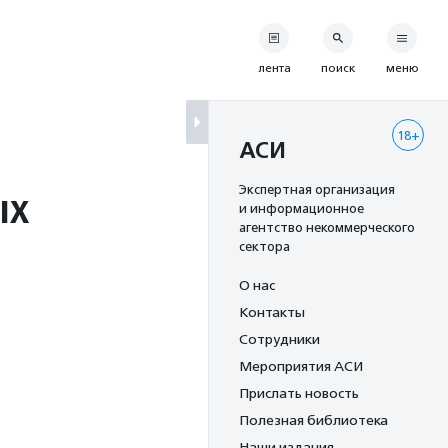
лента
поиск
меню
18+
АСИ
ых
Экспертная организация
и информационное
агентство некоммерческого
сектора
О нас
Контакты
Сотрудники
Мероприятия АСИ
Прислать новость
Полезная библиотека
Наши издания