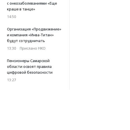
с онкозаболеваниями «Еще
краше в танце»
14:50
Организация «Продвижение»
и компания «Инва-Титан»
будут сотрудничать
13:30
·
Прислано НКО
Пенсионеры Самарской
области освоят правила
цифровой безопасности
13:27
Встреча с Андреем Ургантом
стала лотом аукциона
в поддержку фонда
«Бумажная птица»
11:45
·
Прислано НКО