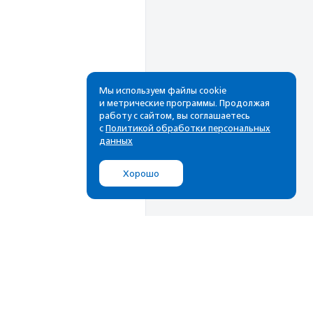
Мы используем файлы cookie
и метрические программы. Продолжая
работу с сайтом, вы соглашаетесь
Рассылка
с
Политикой обработки персональных
данных
Cамые свежие новости,
лучшие материалы в вашем
Хорошо
почтовом ящике
Подписаться