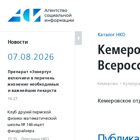
Перейти
к
содержанию
Каталог НКО
Новости
Кемеро
07.08.2026
Всерос
Препарат «Энхерту»
включили в перечень
Кемерово
·
Культура
жизненно необходимых
и важнейших лекарств
16:27
Кемеровское от
Клуб друзей пермской
физико-математической
школы № 146 ищет
фандрайзера
Публика
15:35
·
Прислано НКО