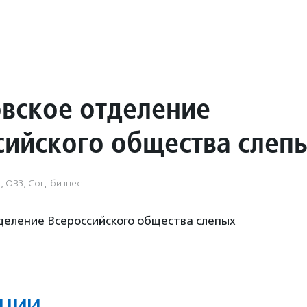
вское отделение
сийского общества слеп
, ОВЗ, Соц. бизнес
деление Всероссийского общества слепых
ции