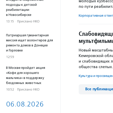
молодых кузбассо
подходы к детской
по пути реабилит
реабилитации
в Новосибирске
Корпоративная отве
13:15
·
Прислано НКО
Слабовидящи
Патриаршая гуманитарная
мультфильм
миссия ищет волонтеров для
ремонта домов в Донецке
Новый масштабны
и Горловке
Кемеровской обла
12:59
и слабовидящих л
общества слепых.
В Москве пройдет акция
«Кофе для хорошего
Культура и просвеще
мальчика» в поддержку
бездомных животных
Все публикац
10:52
·
Прислано НКО
06.08.2026