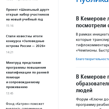
Проект «Школьный друг»
открыл набор участников
В Кемерове 
на новый учебный год
посмотрели
15:16
В рамках инициа
Стали известны итоги
которые транслир
конкурса «Заповедные
тифлокомментария
острова России — 2026»
«Чемпионы. Быстр
14:21
Благотвори­тель­ност
Минтруд представил
программы повышения
квалификации по ранней
В Кемерове 
помощи
образовател
и сопровождаемому
проживанию
людей
13:45
Форум «Ключи до
Фонд «Катрен» поможет
программу реаби
внедрить современные