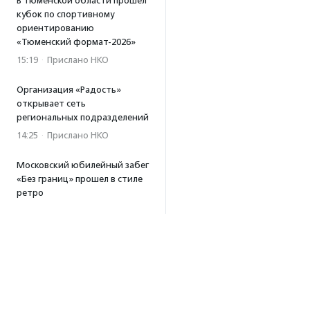
В Тюменской области прошел
кубок по спортивному
ориентированию
«Тюменский формат-2026»
15:19
·
Прислано НКО
Организация «Радость»
открывает сеть
региональных подразделений
14:25
·
Прислано НКО
Московский юбилейный забег
«Без границ» прошел в стиле
ретро
13:30
·
Прислано НКО
Совфед поддержал
инициативу о бесплатной
юридической помощи
сиротам старше 23 лет
13:19