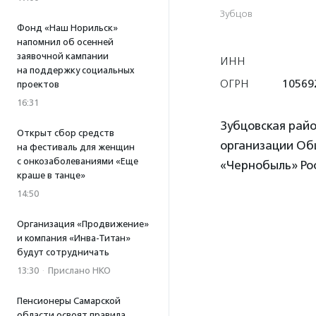
Зубцов
Фонд «Наш Норильск»
напомнил об осенней
заявочной кампании
ИНН
на поддержку социальных
ОГРН
10569
проектов
16:31
Зубцовская рай
Открыт сбор средств
организации Об
на фестиваль для женщин
с онкозаболеваниями «Еще
«Чернобыль» Ро
краше в танце»
14:50
Организация «Продвижение»
и компания «Инва-Титан»
будут сотрудничать
13:30
·
Прислано НКО
Пенсионеры Самарской
области освоят правила