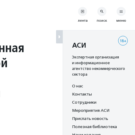
лента
поиск
меню
18+
нная
АСИ
ой
Экспертная организация
и информационное
агентство некоммерческого
сектора
О нас
й
Контакты
Сотрудники
Мероприятия АСИ
Прислать новость
Полезная библиотека
Наши издания