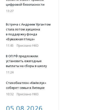
цифровой безопасности
13:27
Встреча с Андреем Ургантом
стала лотом аукциона
в поддержку фонда
«Бумажная птица»
11:45
·
Прислано НКО
В ОП РФ предложили
установить ежегодные
выплаты на сборы в школу
11:24
Стихобиатлон «Км/вслух»
соберет семьи в Липецке
10:32
·
Прислано НКО
05.08.2026