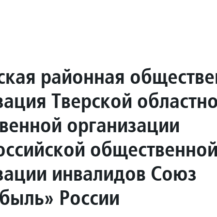
ская районная обществе
зация Тверской областн
венной организации
ссийской общественно
зации инвалидов Союз
быль» России