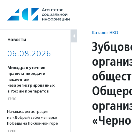
Перейти
к
содержанию
Каталог НКО
Новости
Зубцов
06.08.2026
органи
Минздрав уточнил
общест
правила передачи
пациентам
Общеро
незарегистрированных
в России препаратов
17:30
органи
Началась регистрация
«Черно
на «Добрый забег» в парке
Победы на Поклонной горе
17:00