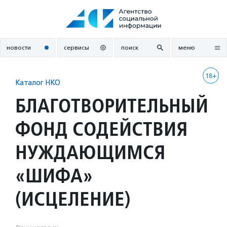
Перейти
к
содержанию
новости
сервисы
поиск
меню
18+
Каталог НКО
БЛАГОТВОРИТЕЛЬНЫЙ
ФОНД СОДЕЙСТВИЯ
НУЖДАЮЩИМСЯ
«ШИФА»
(ИСЦЕЛЕНИЕ)