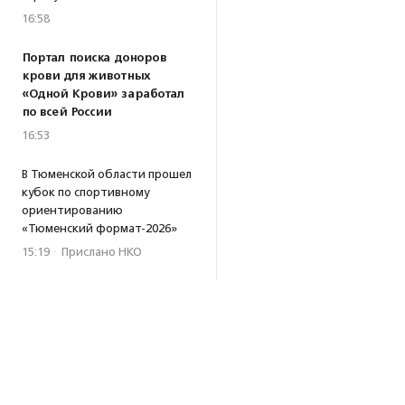
16:58
Портал поиска доноров
крови для животных
«Одной Крови» заработал
по всей России
16:53
В Тюменской области прошел
кубок по спортивному
ориентированию
«Тюменский формат-2026»
15:19
·
Прислано НКО
Организация «Радость»
открывает сеть
региональных подразделений
14:25
·
Прислано НКО
Московский юбилейный забег