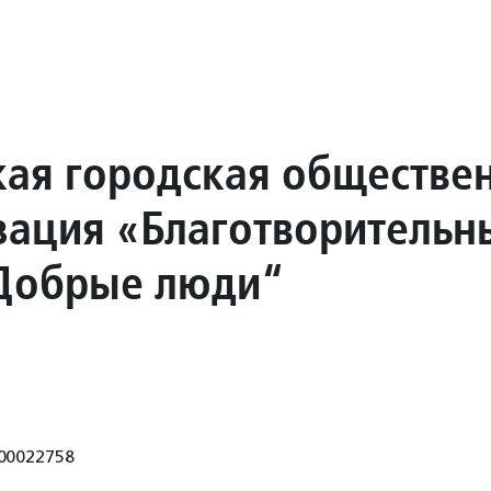
кая городская обществе
зация «Благотворительн
Добрые люди“
00022758