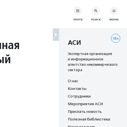
лента
поиск
меню
18+
нная
АСИ
ый
Экспертная организация
и информационное
агентство некоммерческого
сектора
О нас
Контакты
Сотрудники
Мероприятия АСИ
Прислать новость
Полезная библиотека
Наши издания