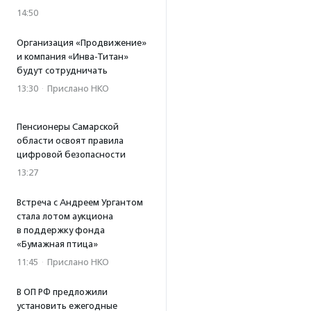
14:50
Организация «Продвижение»
и компания «Инва-Титан»
будут сотрудничать
13:30
·
Прислано НКО
Пенсионеры Самарской
области освоят правила
цифровой безопасности
13:27
Встреча с Андреем Ургантом
стала лотом аукциона
в поддержку фонда
«Бумажная птица»
11:45
·
Прислано НКО
В ОП РФ предложили
установить ежегодные