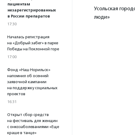
пациентам
Усольская горо
незарегистрированных
в России препаратов
люди»
17:30
Началась регистрация
на «Добрый забег» в парке
Победы на Поклонной горе
17:00
Фонд «Наш Норильск»
напомнил об осенней
заявочной кампании
на поддержку социальных
проектов
16:31
Открыт сбор средств
на фестиваль для женщин
с онкозаболеваниями «Еще
краше в танце»