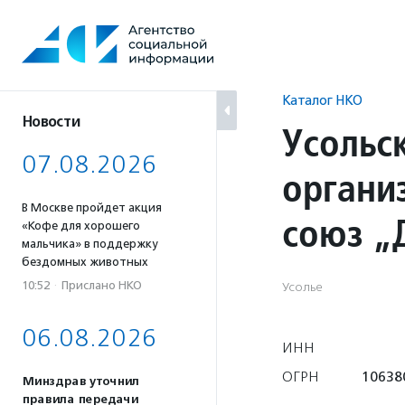
Перейти
к
содержанию
Каталог НКО
Новости
Усольс
07.08.2026
органи
В Москве пройдет акция
союз „
«Кофе для хорошего
мальчика» в поддержку
бездомных животных
10:52
·
Прислано НКО
Усолье
06.08.2026
ИНН
ОГРН
10638
Минздрав уточнил
правила передачи