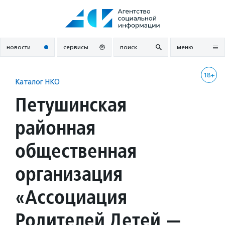
Перейти
к
содержанию
новости
сервисы
поиск
меню
18+
Каталог НКО
Петушинская
районная
общественная
организация
«Ассоциация
Родителей Детей —