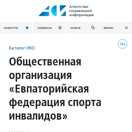
Перейти
к
содержанию
новости
сервисы
поиск
меню
18+
Каталог НКО
Общественная
организация
«Евпаторийская
федерация спорта
инвалидов»