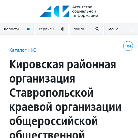
Перейти
к
содержанию
новости
сервисы
поиск
меню
18+
Каталог НКО
Кировская районная
организация
Ставропольской
краевой организации
общероссийской
общественной