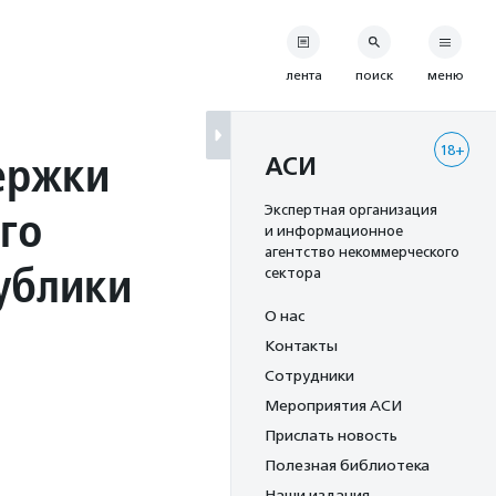
лента
поиск
меню
18+
ержки
АСИ
го
Экспертная организация
и информационное
агентство некоммерческого
ублики
сектора
О нас
Контакты
Сотрудники
Мероприятия АСИ
Прислать новость
Полезная библиотека
Наши издания