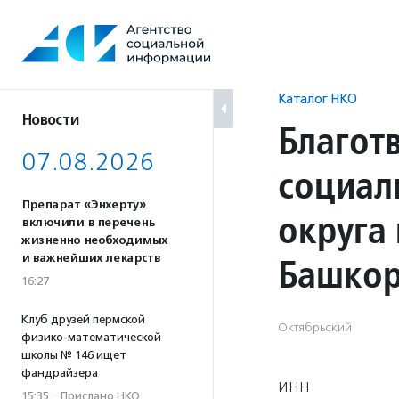
Перейти
к
содержанию
Каталог НКО
Новости
Благот
07.08.2026
социал
Препарат «Энхерту»
округа
включили в перечень
жизненно необходимых
Башкор
и важнейших лекарств
16:27
Клуб друзей пермской
Октябрьский
физико-математической
школы № 146 ищет
фандрайзера
ИНН
15:35
·
Прислано НКО