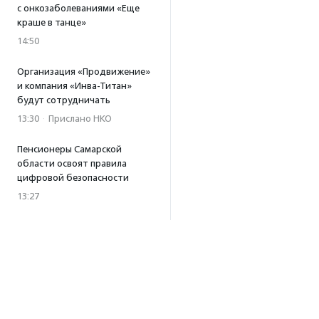
с онкозаболеваниями «Еще
краше в танце»
14:50
Организация «Продвижение»
и компания «Инва-Титан»
будут сотрудничать
13:30
·
Прислано НКО
Пенсионеры Самарской
области освоят правила
цифровой безопасности
13:27
Встреча с Андреем Ургантом
стала лотом аукциона
в поддержку фонда
«Бумажная птица»
11:45
·
Прислано НКО