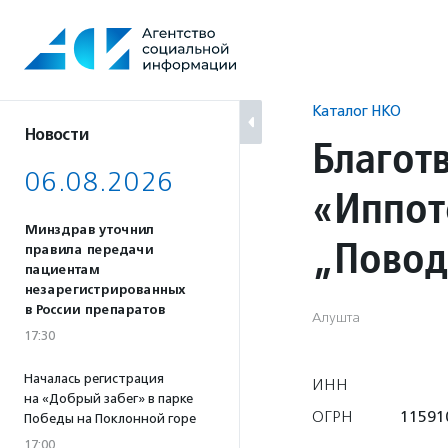
Перейти
к
содержанию
Каталог НКО
Новости
Благот
06.08.2026
«Иппот
Минздрав уточнил
„Повод
правила передачи
пациентам
незарегистрированных
в России препаратов
Алушта
17:30
Началась регистрация
ИНН
на «Добрый забег» в парке
ОГРН
11591
Победы на Поклонной горе
17:00