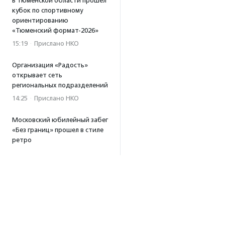
В Тюменской области прошел
кубок по спортивному
ориентированию
«Тюменский формат-2026»
15:19
·
Прислано НКО
Организация «Радость»
открывает сеть
региональных подразделений
14:25
·
Прислано НКО
Московский юбилейный забег
«Без границ» прошел в стиле
ретро
13:30
·
Прислано НКО
Совфед поддержал
инициативу о бесплатной
юридической помощи
сиротам старше 23 лет
13:19