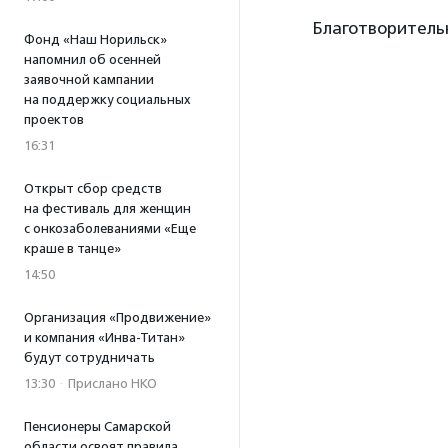
Благотворитель
Фонд «Наш Норильск»
напомнил об осенней
заявочной кампании
на поддержку социальных
проектов
16:31
Открыт сбор средств
на фестиваль для женщин
с онкозаболеваниями «Еще
краше в танце»
14:50
Организация «Продвижение»
и компания «Инва-Титан»
будут сотрудничать
13:30
·
Прислано НКО
Пенсионеры Самарской
области освоят правила