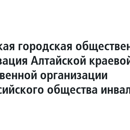
кая городская обществе
зация Алтайской краево
венной организации
сийского общества инва