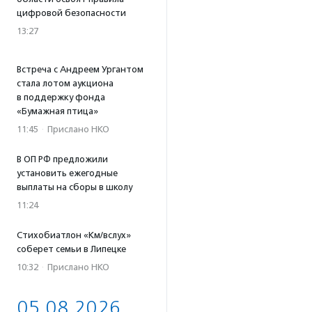
цифровой безопасности
13:27
Встреча с Андреем Ургантом
стала лотом аукциона
в поддержку фонда
«Бумажная птица»
11:45
·
Прислано НКО
В ОП РФ предложили
установить ежегодные
выплаты на сборы в школу
11:24
Стихобиатлон «Км/вслух»
соберет семьи в Липецке
10:32
·
Прислано НКО
05.08.2026