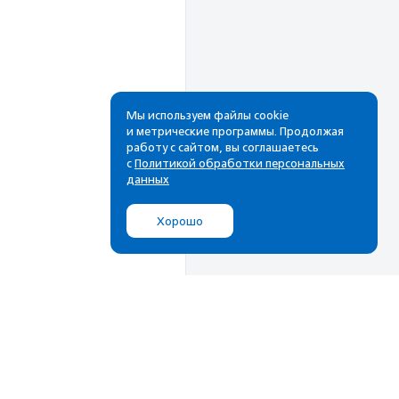
Мы используем файлы cookie
и метрические программы. Продолжая
работу с сайтом, вы соглашаетесь
Рассылка
с
Политикой обработки персональных
данных
Cамые свежие новости,
лучшие материалы в вашем
Хорошо
почтовом ящике
Подписаться