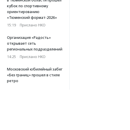
В Тюменской области прошел
кубок по спортивному
ориентированию
«Тюменский формат-2026»
15:19
·
Прислано НКО
Организация «Радость»
открывает сеть
региональных подразделений
14:25
·
Прислано НКО
Московский юбилейный забег
«Без границ» прошел в стиле
ретро
13:30
·
Прислано НКО
Совфед поддержал
инициативу о бесплатной
юридической помощи
сиротам старше 23 лет
13:19