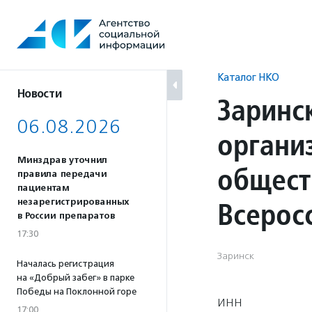
Перейти
к
содержанию
Каталог НКО
Новости
Заринс
06.08.2026
органи
Минздрав уточнил
общест
правила передачи
пациентам
Всерос
незарегистрированных
в России препаратов
17:30
Заринск
Началась регистрация
на «Добрый забег» в парке
Победы на Поклонной горе
ИНН
17:00