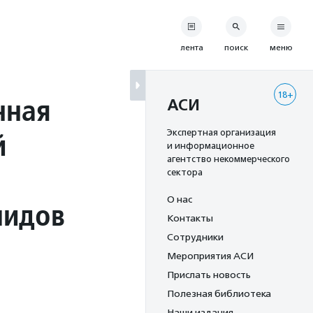
лента
поиск
меню
18+
нная
АСИ
й
Экспертная организация
и информационное
агентство некоммерческого
сектора
О нас
лидов
Контакты
Сотрудники
Мероприятия АСИ
Прислать новость
Полезная библиотека
Наши издания