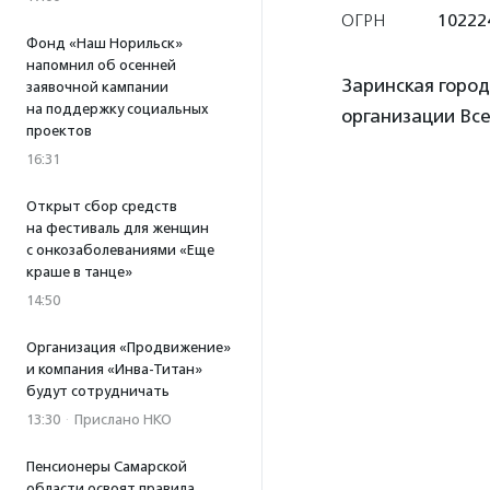
ОГРН
10222
Фонд «Наш Норильск»
напомнил об осенней
Заринская горо
заявочной кампании
на поддержку социальных
организации Вс
проектов
16:31
Открыт сбор средств
на фестиваль для женщин
с онкозаболеваниями «Еще
краше в танце»
14:50
Организация «Продвижение»
и компания «Инва-Титан»
будут сотрудничать
13:30
·
Прислано НКО
Пенсионеры Самарской
области освоят правила