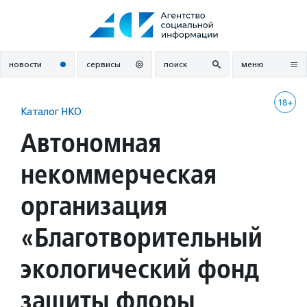
Перейти
к
содержанию
новости
сервисы
поиск
меню
18+
Каталог НКО
Автономная
некоммерческая
организация
«Благотворительный
экологический фонд
защиты флоры