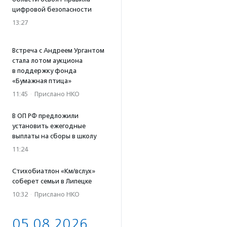
цифровой безопасности
13:27
Встреча с Андреем Ургантом
стала лотом аукциона
в поддержку фонда
«Бумажная птица»
11:45
·
Прислано НКО
В ОП РФ предложили
установить ежегодные
выплаты на сборы в школу
11:24
Стихобиатлон «Км/вслух»
соберет семьи в Липецке
10:32
·
Прислано НКО
05.08.2026