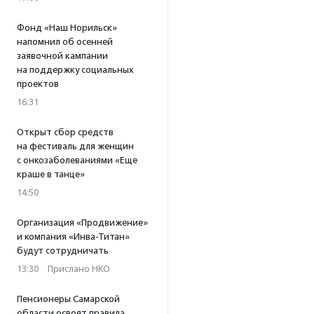
Фонд «Наш Норильск»
напомнил об осенней
заявочной кампании
на поддержку социальных
проектов
16:31
Открыт сбор средств
на фестиваль для женщин
с онкозаболеваниями «Еще
краше в танце»
14:50
Организация «Продвижение»
и компания «Инва-Титан»
будут сотрудничать
13:30
·
Прислано НКО
Пенсионеры Самарской
области освоят правила