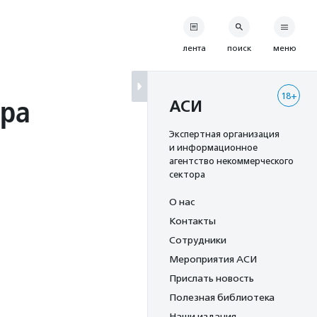
лента
поиск
меню
18+
тра
АСИ
Экспертная организация
и информационное
агентство некоммерческого
сектора
О нас
Контакты
Сотрудники
Мероприятия АСИ
Прислать новость
Полезная библиотека
Наши издания