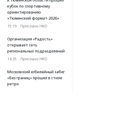
В Тюменской области прошел
кубок по спортивному
ориентированию
«Тюменский формат-2026»
15:19
·
Прислано НКО
Организация «Радость»
открывает сеть
региональных подразделений
14:25
·
Прислано НКО
Московский юбилейный забег
«Без границ» прошел в стиле
ретро
13:30
·
Прислано НКО
Совфед поддержал
инициативу о бесплатной
юридической помощи
сиротам старше 23 лет
13:19