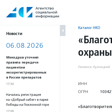
Перейти
к
содержанию
Каталог НКО
Новости
«Благо
06.08.2026
охраны
Минздрав уточнил
правила передачи
Ленинск-Кузнецкий
пациентам
незарегистрированных
в России препаратов
ИНН
17:30
ОГРН
10342
Началась регистрация
на «Добрый забег» в парке
Победы на Поклонной горе
«Благотворител
17:00