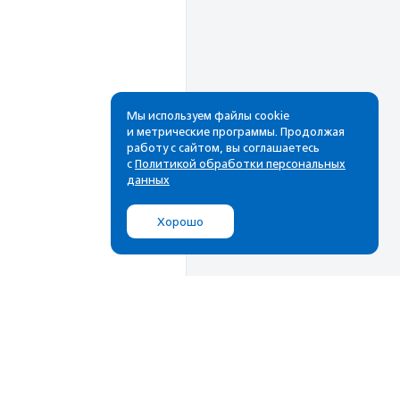
Мы используем файлы cookie
и метрические программы. Продолжая
работу с сайтом, вы соглашаетесь
Рассылка
с
Политикой обработки персональных
данных
Cамые свежие новости,
лучшие материалы в вашем
Хорошо
почтовом ящике
Подписаться