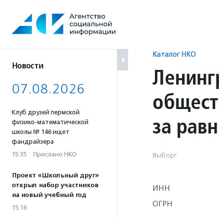
Перейти
к
содержанию
Каталог НКО
Новости
Ленинг
07.08.2026
общест
Клуб друзей пермской
за рав
физико-математической
школы № 146 ищет
фандрайзера
15:35
·
Прислано НКО
Выборг
Проект «Школьный друг»
открыл набор участников
ИНН
на новый учебный год
ОГРН
15:16