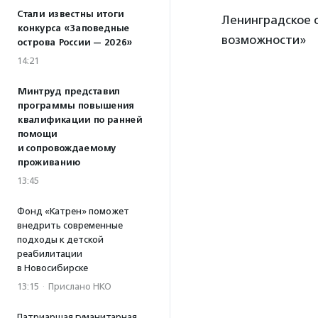
Стали известны итоги
Ленинградское 
конкурса «Заповедные
возможности»
острова России — 2026»
14:21
Минтруд представил
программы повышения
квалификации по ранней
помощи
и сопровождаемому
проживанию
13:45
Фонд «Катрен» поможет
внедрить современные
подходы к детской
реабилитации
в Новосибирске
13:15
·
Прислано НКО
Патриаршая гуманитарная