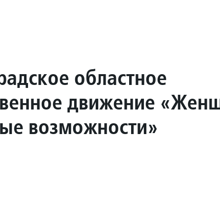
радское областное
венное движение «Жен
ные возможности»