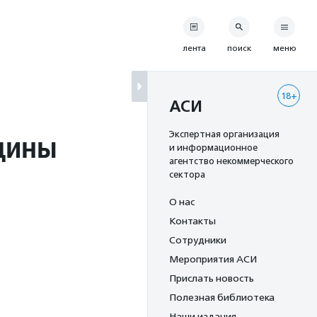
лента
поиск
меню
18+
АСИ
щины
Экспертная организация
и информационное
агентство некоммерческого
сектора
О нас
Контакты
Сотрудники
Мероприятия АСИ
Прислать новость
Полезная библиотека
Наши издания