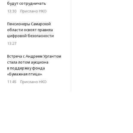
будут сотрудничать
13:30
·
Прислано НКО
Пенсионеры Самарской
области освоят правила
цифровой безопасности
13:27
Встреча с Андреем Ургантом
стала лотом аукциона
в поддержку фонда
«Бумажная птица»
11:45
·
Прислано НКО
В ОП РФ предложили
установить ежегодные
выплаты на сборы в школу
11:24
Стихобиатлон «Км/вслух»