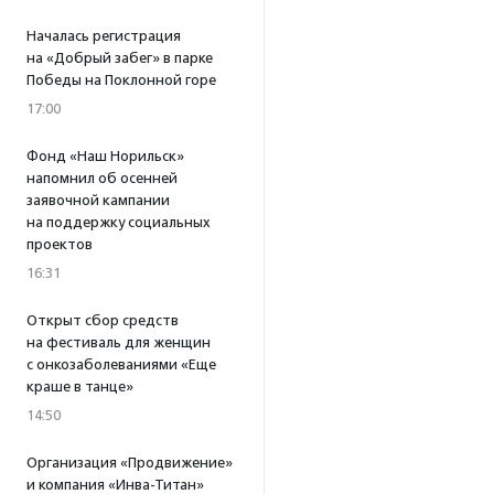
Началась регистрация
на «Добрый забег» в парке
Победы на Поклонной горе
17:00
Фонд «Наш Норильск»
напомнил об осенней
заявочной кампании
на поддержку социальных
проектов
16:31
Открыт сбор средств
на фестиваль для женщин
с онкозаболеваниями «Еще
краше в танце»
14:50
Организация «Продвижение»
и компания «Инва-Титан»