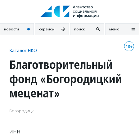
Перейти
к
содержанию
новости
сервисы
поиск
меню
18+
Каталог НКО
Благотворительный
фонд «Богородицкий
меценат»
Богородицк
ИНН