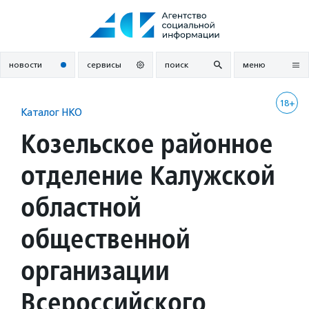
Перейти
к
содержанию
новости
сервисы
поиск
меню
18+
Каталог НКО
Козельское районное
отделение Калужской
областной
общественной
организации
Всероссийского