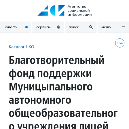
Перейти
к
содержанию
новости
сервисы
поиск
меню
18+
Каталог НКО
Благотворительный
фонд поддержки
Муницыпального
автономного
общеобразовательног
о учреждения лицей