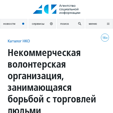
Перейти
к
содержанию
новости
сервисы
поиск
меню
18+
Каталог НКО
Некоммерческая
волонтерская
организация,
занимающаяся
борьбой с торговлей
людьми