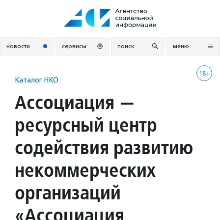
Перейти
к
содержанию
новости
сервисы
поиск
меню
18+
Каталог НКО
Ассоциация —
ресурсный центр
содействия развитию
некоммерческих
организаций
«Ассоциация