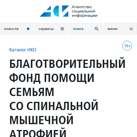
Перейти
к
содержанию
новости
сервисы
поиск
меню
18+
Каталог НКО
БЛАГОТВОРИТЕЛЬНЫЙ
ФОНД ПОМОЩИ
СЕМЬЯМ
СО СПИНАЛЬНОЙ
МЫШЕЧНОЙ
АТРОФИЕЙ