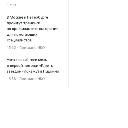
17:39
В Москве и Петербурге
пройдут тренинги
по профилактике выгорания
для помогающих
специалистов
15:32
·
Прислано НКО
Уникальный спектакль
о первой помощи «Гореть
звездой» покажут в Пушкино
13:58
·
Прислано НКО
Как культура помогает
говорить
о благотворительности:
итоги второго «Теплого
вечера с Кольским»
13:55