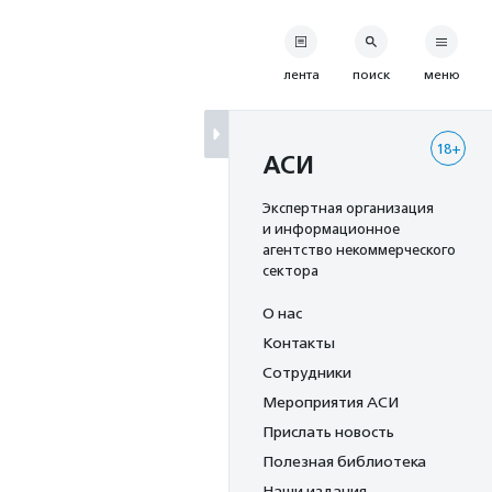
лента
поиск
меню
18+
АСИ
Экспертная организация
и информационное
агентство некоммерческого
сектора
О нас
Контакты
Сотрудники
Мероприятия АСИ
Прислать новость
Полезная библиотека
Наши издания