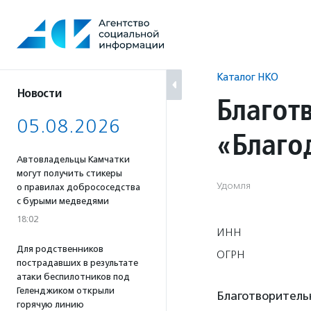
Перейти
к
содержанию
Каталог НКО
Новости
Благот
05.08.2026
«Благо
Автовладельцы Камчатки
могут получить стикеры
Удомля
о правилах добрососедства
с бурыми медведями
18:02
ИНН
Для родственников
ОГРН
пострадавших в результате
атаки беспилотников под
Геленджиком открыли
Благотворитель
горячую линию