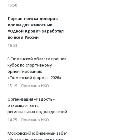
16:58
Портал поиска доноров
крови для животных
«Одной Крови» заработал
по всей России
16:53
В Тюменской области прошел
кубок по спортивному
ориентированию
«Тюменский формат-2026»
15:19
·
Прислано НКО
Организация «Радость»
открывает сеть
региональных подразделений
14:25
·
Прислано НКО
Московский юбилейный забег
«Без границ» прошел в стиле