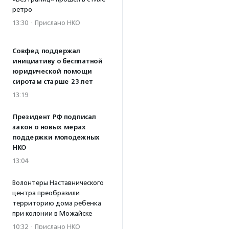
ретро
13:30
·
Прислано НКО
Совфед поддержал
инициативу о бесплатной
юридической помощи
сиротам старше 23 лет
13:19
Президент РФ подписал
закон о новых мерах
поддержки молодежных
НКО
13:04
Волонтеры Наставнического
центра преобразили
территорию дома ребенка
при колонии в Можайске
10:32
·
Прислано НКО