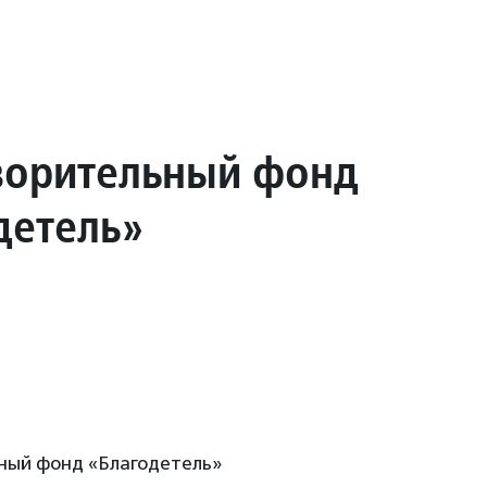
ворительный фонд
детель»
ный фонд «Благодетель»