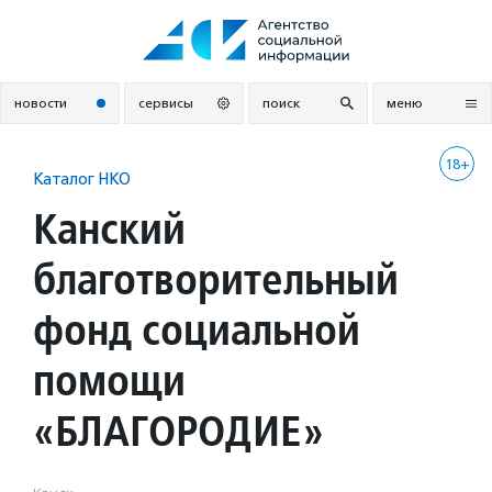
Перейти
к
содержанию
новости
сервисы
поиск
меню
18+
Каталог НКО
Канский
благотворительный
фонд социальной
помощи
«БЛАГОРОДИЕ»